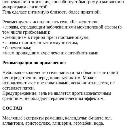
повреждению эпителия, способствует быстрому заживлению
микротравм слизистой.
Гель сделает интимную близость более приятной.
Рекомендуется использовать гель «Блаженство»:
• людям, страдающим заболеваниями мочеполовой сферы (в
том числе грибковыми);
• женщинам в период пре­ и постменопаузы;
• людям с пониженным иммунитетом;
• беременным;
• всем прошедшим курс лечения антибиотиками.
Рекомендации по применению
Небольшое количество геля нанести на область гениталий
непосредственно перед половым актом. Может
использоваться с презервативами, легко впитывается, не
оставляет пятен.
Предупреждение: гель не является противозачаточным
средством, не обладает терапевтическим эффектом.
СОСТАВ
Масляные экстракты ромашки, календулы; d-пантенол,
аллантоин, аристофлекс, глицерин, гермабен, вода.