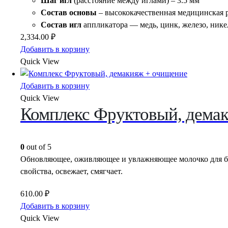
Шаг игл
(расстояние между иглами) – 3.5 мм
Состав
основы
– высококачественная медицинская 
Состав игл
аппликатора — медь, цинк, железо, никел
2,334.00
₽
Добавить в корзину
Quick View
Добавить в корзину
Quick View
Комплекс Фруктовый, дема
0
out of 5
Обновляющее, оживляющее и увлажняющее молочко для бе
свойства, освежает, смягчает.
610.00
₽
Добавить в корзину
Quick View