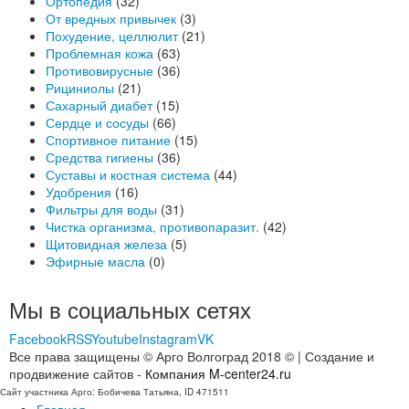
Ортопедия
(32)
От вредных привычек
(3)
Похудение, целлюлит
(21)
Проблемная кожа
(63)
Противовирусные
(36)
Рициниолы
(21)
Сахарный диабет
(15)
Сердце и сосуды
(66)
Спортивное питание
(15)
Средства гигиены
(36)
Суставы и костная система
(44)
Удобрения
(16)
Фильтры для воды
(31)
Чистка организма, противопаразит.
(42)
Щитовидная железа
(5)
Эфирные масла
(0)
Мы в социальных сетях
Facebook
RSS
Youtube
Instagram
VK
Все права защищены © Арго Волгоград 2018 © | Создание и
продвижение сайтов -
Компания M-center24.ru
Сайт участника Арго: Бобичева Татьяна, ID 471511