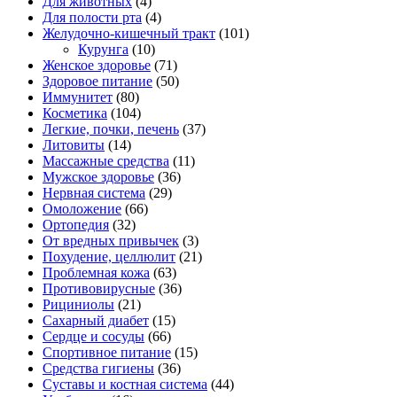
Для животных
(4)
Для полости рта
(4)
Желудочно-кишечный тракт
(101)
Курунга
(10)
Женское здоровье
(71)
Здоровое питание
(50)
Иммунитет
(80)
Косметика
(104)
Легкие, почки, печень
(37)
Литовиты
(14)
Массажные средства
(11)
Мужское здоровье
(36)
Нервная система
(29)
Омоложение
(66)
Ортопедия
(32)
От вредных привычек
(3)
Похудение, целлюлит
(21)
Проблемная кожа
(63)
Противовирусные
(36)
Рициниолы
(21)
Сахарный диабет
(15)
Сердце и сосуды
(66)
Спортивное питание
(15)
Средства гигиены
(36)
Суставы и костная система
(44)