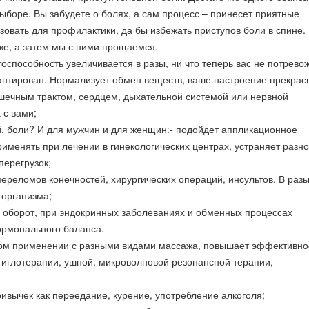
ыборе. Вы забудете о болях, а сам процесс – принесет приятные
овать для профилактики, да бы избежать приступов боли в спине.
е, а затем мы с ними прощаемся.
способность увеличивается в разы, ни что теперь вас не потрево
рантирован. Нормализует обмен веществ, ваше настроение прекрасн
шечным трактом, сердцем, дыхательной системой или нервной
 с вами;
, боли? И для мужчин и для женщин:- подойдет аппликационное
рименять при лечении в гинекологических центрах, устраняет разно
перегрузок;
ереломов конечностей, хирургических операций, инсультов. В раз
 организма;
на оборот, при эндокринных заболеваниях и обменных процессах
гормонального баланса.
ом применении с разными видами массажа, повышает эффективнос
й иглотерапии, ушной, микроволновой резонансной терапии,
ивычек как переедание, курение, употребление алкоголя;