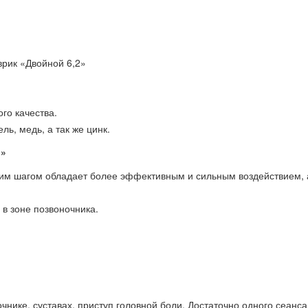
врик «Двойной 6,2»
го качества.
ль, медь, а так же цинк.
й»
шим шагом обладает более эффективным и сильным воздействием, 
 в зоне позвоночника.
чнике, суставах, приступ головной боли. Достаточно одного сеанса