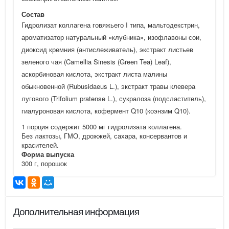
Состав
Гидролизат коллагена говяжьего I типа, мальтодекстрин,
ароматизатор натуральный «клубника», изофлавоны сои,
диоксид кремния (антислеживатель), экстракт листьев
зеленого чая (Camellia Sinesis (Green Tea) Leaf),
аскорбиновая кислота, экстракт листа малины
обыкновенной (Rubusidaeus L.), экстракт травы клевера
лугового (Trifolium pratense L.), сукралоза (подсластитель),
гиалуроновая кислота, кофермент Q10 (коэнзим Q10).
1 порция содержит 5000 мг гидролизата коллагена.
Без лактозы, ГМО, дрожжей, сахара, консервантов и
красителей.
Форма выпуска
300 г, порошок
Дополнительная информация