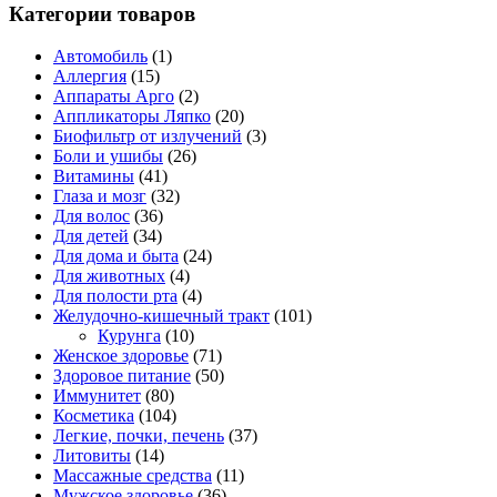
Категории товаров
Автомобиль
(1)
Аллергия
(15)
Аппараты Арго
(2)
Аппликаторы Ляпко
(20)
Биофильтр от излучений
(3)
Боли и ушибы
(26)
Витамины
(41)
Глаза и мозг
(32)
Для волос
(36)
Для детей
(34)
Для дома и быта
(24)
Для животных
(4)
Для полости рта
(4)
Желудочно-кишечный тракт
(101)
Курунга
(10)
Женское здоровье
(71)
Здоровое питание
(50)
Иммунитет
(80)
Косметика
(104)
Легкие, почки, печень
(37)
Литовиты
(14)
Массажные средства
(11)
Мужское здоровье
(36)