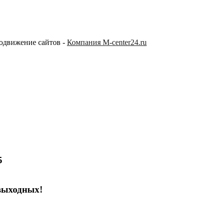
родвижение сайтов -
Компания M-center24.ru
5
выходных!