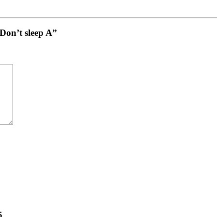
on’t sleep A”
5