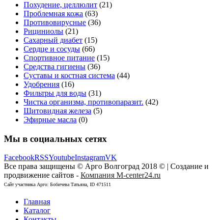
Похудение, целлюлит
(21)
Проблемная кожа
(63)
Противовирусные
(36)
Рициниолы
(21)
Сахарный диабет
(15)
Сердце и сосуды
(66)
Спортивное питание
(15)
Средства гигиены
(36)
Суставы и костная система
(44)
Удобрения
(16)
Фильтры для воды
(31)
Чистка организма, противопаразит.
(42)
Щитовидная железа
(5)
Эфирные масла
(0)
Мы в социальных сетях
Facebook
RSS
Youtube
Instagram
VK
Все права защищены © Арго Волгоград 2018 © | Создание и
продвижение сайтов -
Компания M-center24.ru
Сайт участника Арго: Бобичева Татьяна, ID 471511
Главная
Каталог
Контакты