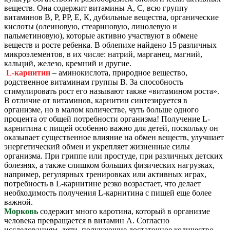
веществ. Она содержит витамины А, С, всю группу
витаминов В, Р, РР, Е, К, дубильные вещества, органические
кислоты (олеиновую, стеариновую, линолевую и
пальметиновую), которые активно участвуют в обмене
веществ и росте ребенка. В облепихе найдено 15 различных
микроэлементов, в их числе: натрий, марганец, магний,
кальций, железо, кремний и другие.
L-карнитин
– аминокислота, природное вещество,
родственное витаминам группы В. За способность
стимулировать рост его называют также «витамином роста».
В отличие от витаминов, карнитин синтезируется в
организме, но в малом количестве, чуть больше одного
процента от общей потребности организма! Получение L-
карнитина с пищей особенно важно для детей, поскольку он
оказывает существенное влияние на обмен веществ, улучшает
энергетический обмен и укрепляет жизненные силы
организма. При гриппе или простуде, при различных детских
болезнях, а также слишком больших физических нагрузках,
например, регулярных тренировках или активных играх,
потребность в L-карнитине резко возрастает, что делает
необходимость получения L-карнитина с пищей еще более
важной.
Морковь
содержит много каротина, который в организме
человека превращается в витамин А. Согласно
исследованиям, дети, получающие достаточное количество