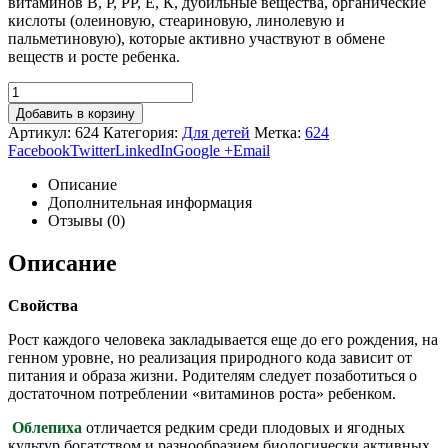
витаминов В, Р, РР, Е, К, дубильные вещества, органические
кислоты (олеиновую, стеариновую, линолевую и
пальметиновую), которые активно участвуют в обмене
веществ и росте ребенка.
Добавить в корзину
Артикул:
624
Категория:
Для детей
Метка:
624
Facebook
Twitter
LinkedIn
Google +
Email
Описание
Дополнительная информация
Отзывы (0)
Описание
Свойства
Рост каждого человека закладывается еще до его рождения, на
генном уровне, но реализация природного кода зависит от
питания и образа жизни. Родителям следует позаботиться о
достаточном потреблении «витаминов роста» ребенком.
Облепиха
отличается редким среди плодовых и ягодных
культур богатством и разнообразием биологически активных