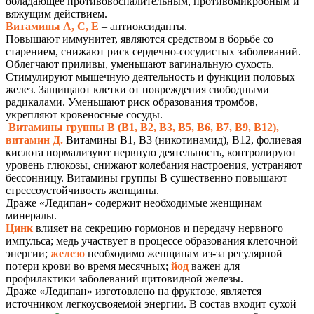
обладающее противовоспалительным, противомикробным и
вяжущим действием.
Витамины А, С, Е
– антиоксиданты.
Повышают иммунитет, являются средством в борьбе со
старением, снижают риск сердечно-сосудистых заболеваний.
Облегчают приливы, уменьшают вагинальную сухость.
Стимулируют мышечную деятельность и функции половых
желез. Защищают клетки от повреждения свободными
радикалами. Уменьшают риск образования тромбов,
укрепляют кровеносные сосуды.
Витамины группы В (В1, В2, В3, В5, В6, В7, В9, В12),
витамин Д.
Витамины В1, В3 (никотинамид), В12, фолиевая
кислота нормализуют нервную деятельность, контролируют
уровень глюкозы, снижают колебания настроения, устраняют
бессонницу. Витамины группы В существенно повышают
стрессоустойчивость женщины.
Драже «Ледипан» содержит необходимые женщинам
минералы.
Цинк
влияет на секрецию гормонов и передачу нервного
импульса; медь участвует в процессе образования клеточной
энергии;
железо
необходимо женщинам из-за регулярной
потери крови во время месячных;
йод
важен для
профилактики заболеваний щитовидной железы.
Драже «Ледипан» изготовлено на фруктозе, является
источником легкоусвояемой энергии. В состав входит сухой