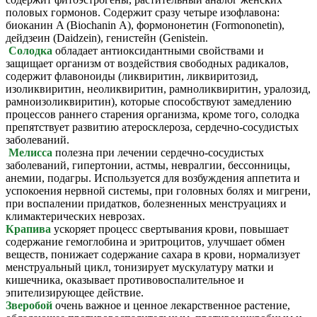
половых гормонов. Содержит сразу четыре изофлавона:
биоканин A (Biochanin А), формононетин (Formononetin),
дейдзеин (Daidzein), генистейн (Genistein.
Солодка
обладает антиоксидантными свойствами и
защищает организм от воздействия свободных радикалов,
содержит флавоноиды (ликвиритин, ликвиритозид,
изоликвиритин, неоликвиритин, рамноликвиритин, уралозид,
рамноизоликвиритин), которые способствуют замедлению
процессов раннего старения организма, кроме того, солодка
препятствует развитию атеросклероза, сердечно-сосудистых
заболеваний.
Мелисса
полезна при лечении сердечно-сосудистых
заболеваний, гипертонии, астмы, невралгии, бессонницы,
анемии, подагры. Используется для возбуждения аппетита и
успокоения нервной системы, при головных болях и мигрени,
при воспалении придатков, болезненных менструациях и
климактерических неврозах.
Крапива
ускоряет процесс свертывания крови, повышает
содержание гемоглобина и эритроцитов, улучшает обмен
веществ, понижает содержание сахара в крови, нормализует
менструальный цикл, тонизирует мускулатуру матки и
кишечника, оказывает противовоспалительное и
эпителизирующее действие.
Зверобой
очень важное и ценное лекарственное растение,