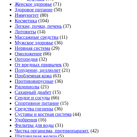
Женское здоровье
(71)
Здоровое питание
(50)
Иммунитет
(80)
Косметика
(104)
Легкие, почки, печень
(37)
Литовиты
(14)
Массажные средства
(11)
Мужское здоровье
(36)
Нервная система
(29)
Омоложение
(66)
Ортопедия
(32)
От вредных привычек
(3)
Похудение, целлюлит
(21)
Проблемная кожа
(63)
Противовирусные
(36)
Рициниолы
(21)
Сахарный диабет
(15)
Сердце и сосуды
(66)
Спортивное питание
(15)
Средства гигиены
(36)
Суставы и костная система
(44)
Удобрения
(16)
Фильтры для воды
(31)
Чистка организма, противопаразит.
(42)
Щитовидная железа
(5)