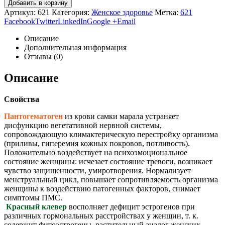
Добавить в корзину
Артикул:
621
Категория:
Женское здоровье
Метка:
621
Facebook
Twitter
LinkedIn
Google +
Email
Описание
Дополнительная информация
Отзывы (0)
Описание
Свойства
Пантогематоген
из крови самки марала устраняет
дисфункцию вегетативной нервной системы,
сопровождающую климактерическую перестройку организма
(приливы, гиперемия кожных покровов, потливость).
Положительно воздействует на психоэмоциональное
состояние женщины: исчезает состояние тревоги, возникает
чувство защищенности, умиротворения. Нормализует
менструальный цикл, повышает сопротивляемость организма
женщины к воздействию патогенных факторов, снимает
симптомы ПМС.
Красный клевер
восполняет дефицит эстрогенов при
различных гормональных расстройствах у женщин, т. к.
содержит фитоэстрогены, растительный аналог женских