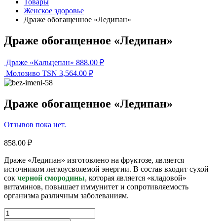
Товары
Женское здоровье
Драже обогащенное «Ледипан»
Драже обогащенное «Ледипан»
Драже «Кальцепан»
888.00
₽
Молозиво TSN
3,564.00
₽
Драже обогащенное «Ледипан»
Отзывов пока нет.
858.00
₽
Драже «Ледипан» изготовлено на фруктозе, является
источником легкоусвояемой энергии. В состав входит сухой
сок
черной смородины
, которая является «кладовой»
витаминов, повышает иммунитет и сопротивляемость
организма различным заболеваниям.