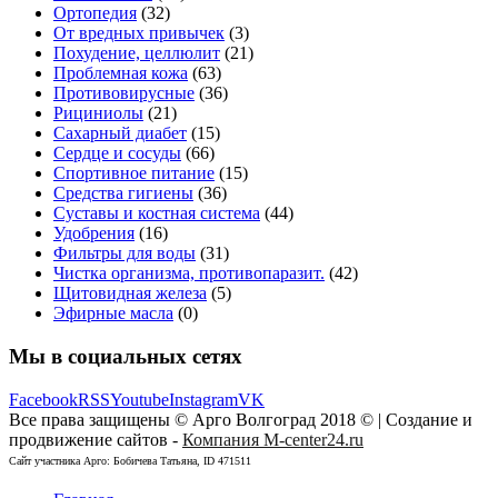
Ортопедия
(32)
От вредных привычек
(3)
Похудение, целлюлит
(21)
Проблемная кожа
(63)
Противовирусные
(36)
Рициниолы
(21)
Сахарный диабет
(15)
Сердце и сосуды
(66)
Спортивное питание
(15)
Средства гигиены
(36)
Суставы и костная система
(44)
Удобрения
(16)
Фильтры для воды
(31)
Чистка организма, противопаразит.
(42)
Щитовидная железа
(5)
Эфирные масла
(0)
Мы в социальных сетях
Facebook
RSS
Youtube
Instagram
VK
Все права защищены © Арго Волгоград 2018 © | Создание и
продвижение сайтов -
Компания M-center24.ru
Сайт участника Арго: Бобичева Татьяна, ID 471511