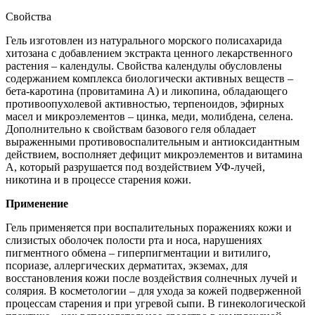
Свойства
Гель изготовлен из натурального морского полисахарида
хитозана с добавлением экстракта ценного лекарственного
растения – календулы. Свойства календулы обусловлены
содержанием комплекса биологически активных веществ –
бета-каротина (провитамина А) и ликопина, обладающего
противоопухолевой активностью, терпеноидов, эфирных
масел и микроэлементов – цинка, меди, молибдена, селена.
Дополнительно к свойствам базового геля обладает
выраженными противовоспалительным и антиоксидантным
действием, восполняет дефицит микроэлементов и витамина
А, который разрушается под воздействием УФ-лучей,
никотина и в процессе старения кожи.
Применение
Гель применяется при воспалительных поражениях кожи и
слизистых оболочек полости рта и носа, нарушениях
пигментного обмена – гиперпигментации и витилиго,
псориазе, аллергических дерматитах, экземах, для
восстановления кожи после воздействия солнечных лучей и
солярия. В косметологии – для ухода за кожей подверженной
процессам старения и при угревой сыпи. В гинекологической