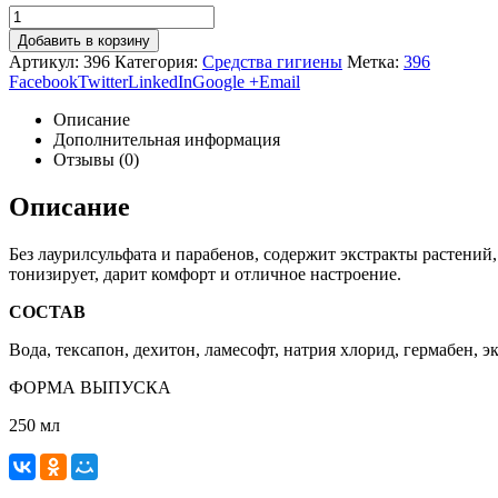
Добавить в корзину
Артикул:
396
Категория:
Средства гигиены
Метка:
396
Facebook
Twitter
LinkedIn
Google +
Email
Описание
Дополнительная информация
Отзывы (0)
Описание
Без лаурилсульфата и парабенов, содержит экстракты растений
тонизирует, дарит комфорт и отличное настроение.
СОСТАВ
Вода, тексапон, дехитон, ламесофт, натрия хлорид, гермабен, э
ФОРМА ВЫПУСКА
250 мл