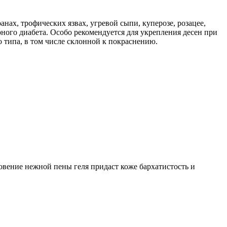
нах, трофических язвах, угревой сыпи, куперозе, розацее,
ного диабета. Особо рекомендуется для укрепления десен при
о типа, в том числе склонной к покраснению.
овение нежной пены геля придаст коже бархатистость и