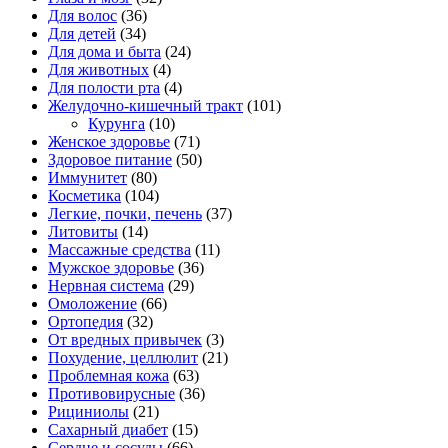
Для волос
(36)
Для детей
(34)
Для дома и быта
(24)
Для животных
(4)
Для полости рта
(4)
Желудочно-кишечный тракт
(101)
Курунга
(10)
Женское здоровье
(71)
Здоровое питание
(50)
Иммунитет
(80)
Косметика
(104)
Легкие, почки, печень
(37)
Литовиты
(14)
Массажные средства
(11)
Мужское здоровье
(36)
Нервная система
(29)
Омоложение
(66)
Ортопедия
(32)
От вредных привычек
(3)
Похудение, целлюлит
(21)
Проблемная кожа
(63)
Противовирусные
(36)
Рициниолы
(21)
Сахарный диабет
(15)
Сердце и сосуды
(66)