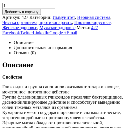
Добавить в корзину
Артикул:
427
Категории:
Иммунитет
,
Нервная система
,
Чистка организма, противопаразит.
,
Противовирусные
,
Женское здоровье
,
Мужское здоровье
Метка:
427
Facebook
Twitter
LinkedIn
Google +
Email
Описание
Дополнительная информация
Отзывы (0)
Описание
Свойства
Гликозиды и группа сапонинов оказывают отхаркивающее,
мочегонное, потогонное действие.
Группа флавоноидных гликозидов проявляет бактерицидное,
десенсибилизирующее действие и способствует выведению
солей тяжелых металлов из организма.
Кумарины имеют сосудорасширяющие и спазмолитические,
эстрогеноподобные и противоопухолевые свойства.
Эфирные масла обладают противовоспалительной,
антимикробной, противовирусной активностью, оказывают