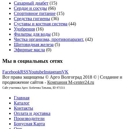
Сахарный диабет
(15)
Сердце и сосуды
(66)
Спортивное питание
(15)
Средства гигиены
(36)
Суставы и костная система
(44)
Удобрения
(16)
Фильтры для воды
(31)
Чистка организма, противопаразит.
(42)
Щитовидная железа
(5)
Эфирные масла
(0)
Мы в социальных сетях
Facebook
RSS
Youtube
Instagram
VK
Все права защищены © Арго Волгоград 2018 © | Создание и
продвижение сайтов -
Компания M-center24.ru
Сайт участника Арго: Бобичева Татьяна, ID 471511
Главная
Каталог
Контакты
Оплата и доставка
Производители
Бонусная Карта
Опт