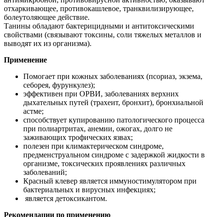
отхаркивающее, противокашлевое, транквилизирующее,
болеутоляющее действие.
Танины обладают бактерицидными и антитоксическими
свойствами (связывают токсины, соли тяжелых металлов и
выводят их из организма).
Применение
Помогает при кожных заболеваниях (псориаз, экзема,
себорея, фурункулез);
эффективен при ОРВИ, заболеваниях верхних
дыхательных путей (трахеит, бронхит), бронхиальной
астме;
способствует купированию патологического процесса
при полиартритах, анемии, ожогах, долго не
заживающих трофических язвах;
полезен при климактерическом синдроме,
предменструальном синдроме с задержкой жидкости в
организме, токсических проявлениях различных
заболеваний;
Красный клевер является иммуностимулятором при
бактериальных и вирусных инфекциях;
является детоксикантом.
Рекомендации по применению