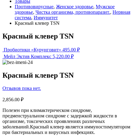
Товары
Противовирусные
,
Женское здоровье
,
Мужское
здоровье
,
Чистка организма, противопаразит.
,
Нервная
система
,
Иммунитет
Красный клевер ТSN
Красный клевер ТSN
Пробиотики «Курунговит»
495.00
₽
Мейл Эктив Комплекс
5,220.00
₽
Красный клевер ТSN
Отзывов пока нет.
2,856.00
₽
Полезен при климактерическом синдроме,
предменструальном синдроме с задержкой жидкости в
организме, токсических проявлениях различных
заболеваний.Красный клевер является иммуностимулятором
при бактериальных и вирусных инфекциях.