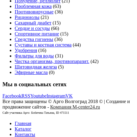
Похудение, целлюлит
(21)
Проблемная кожа
(63)
Противовирусные
(36)
Рициниолы
(21)
Сахарный диабет
(15)
Сердце и сосуды
(66)
Спортивное питание
(15)
Средства гигиены
(36)
Суставы и костная система
(44)
Удобрения
(16)
Фильтры для воды
(31)
Чистка организма, противопаразит.
(42)
Щитовидная железа
(5)
Эфирные масла
(0)
Мы в социальных сетях
Facebook
RSS
Youtube
Instagram
VK
Все права защищены © Арго Волгоград 2018 © | Создание и
продвижение сайтов -
Компания M-center24.ru
Сайт участника Арго: Бобичева Татьяна, ID 471511
Главная
Каталог
Контакты