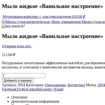
Мыло жидкое «Ванильное настроение»
Мультикрем-комплекс с эластоколлагеном
610.00
₽
Маска сухая 
Мыло жидкое «Ванильное настроение»
Отзывов пока нет.
211.00
₽
Натуральные питательные эффективные коктейли для бережног
коллагена, в сочетании с комплексом экстрактов молока, вани
Добавить в корзину
Артикул:
2954
Категории:
Омоложение
,
Косметика
Метка:
295
Facebook
Twitter
LinkedIn
Google +
Email
Описание
Дополнительная информация