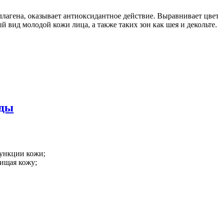
ллагена, оказывает антиоксидантное действие. Выравнивает цв
 вид молодой кожи лица, а также таких зон как шея и декольте.
еды
функции кожи;
чищая кожу;