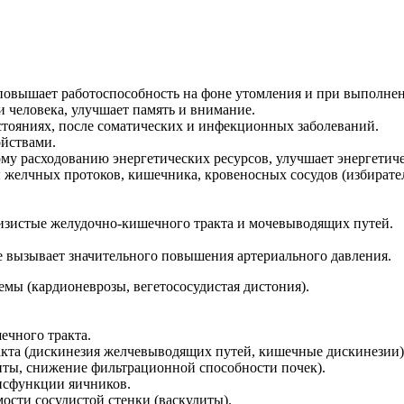
вышает работоспособность на фоне утомления и при выполнен
человека, улучшает память и внимание.
тояниях, после соматических и инфекционных заболеваний.
йствами.
му расходованию энергетических ресурсов, улучшает энергетич
 желчных протоков, кишечника, кровеносных сосудов (избирател
лизистые желудочно-кишечного тракта и мочевыводящих путей.
е вызывает значительного повышения артериального давления.
мы (кардионеврозы, вегетососудистая дистония).
ечного тракта.
кта (дискинезия желчевыводящих путей, кишечные дискинезии)
ты, снижение фильтрационной способности почек).
исфункции яичников.
сти сосудистой стенки (васкулиты).