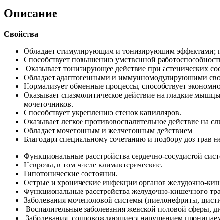
Описание
Свойства
Обладает стимулирующим и тонизирующим эффектами; по
Способствует повышению умственной работоспособности 
Оказывает тонизирующее действие при астенических сос
Обладает адаптогенными и иммунномодулирующими сво
Нормализует обменные процессы, способствует экономно
Оказывает спазмолитическое действие на гладкие мышцы
мочеточников.
Способствует укреплению стенок капилляров.
Оказывает легкое противовоспалительное действие на с
Обладает мочегонным и желчегонным действием.
Благодаря специальному сочетанию и подбору доз трав н
Функциональные расстройства сердечно-сосудистой систе
Неврозы, в том числе климактерические.
Гипотонические состоянии.
Острые и хронические инфекции органов желудочно-киш
Функциональные расстройства желудочно-кишечного тра
Заболевания мочеполовой системы (пиелонефриты, цисти
Воспалительные заболевания женской половой сферы, д
Заболевания, сопровождающиеся нарушением проницаемо