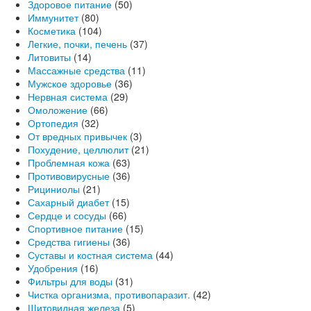
Здоровое питание
(50)
Иммунитет
(80)
Косметика
(104)
Легкие, почки, печень
(37)
Литовиты
(14)
Массажные средства
(11)
Мужское здоровье
(36)
Нервная система
(29)
Омоложение
(66)
Ортопедия
(32)
От вредных привычек
(3)
Похудение, целлюлит
(21)
Проблемная кожа
(63)
Противовирусные
(36)
Рициниолы
(21)
Сахарный диабет
(15)
Сердце и сосуды
(66)
Спортивное питание
(15)
Средства гигиены
(36)
Суставы и костная система
(44)
Удобрения
(16)
Фильтры для воды
(31)
Чистка организма, противопаразит.
(42)
Щитовидная железа
(5)