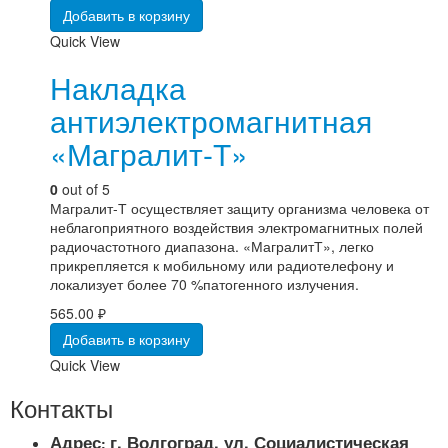
Добавить в корзину
Quick View
Накладка
антиэлектромагнитная
«Магралит-Т»
0
out of 5
Магралит-­Т осуществляет защиту организма человека от
неблагоприятного воздействия электромагнитных полей
радиочастотного диапазона. «Магралит­Т», легко
прикрепляется к мобильному или радиотелефону и
локализует более 70 %патогенного излучения.
565.00
₽
Добавить в корзину
Quick View
Контакты
Адрес
г. Волгоград, ул. Социалистическая
: