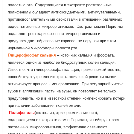
полостью рта. Содержащиеся в экстракте растительные
полифенолы обладают антиоксидантными, антимутагенными,
противовоспалительными свойствами в отношении различных
видов патогенных микроорганизмов. Экстракт семян Периллы
подавляет рост кариесогенных микроорганизмов и
предупреждает образование кариеса, не нарушая при этом
нормальной микрофлоры полости рта.
Глицерофосфат кальция
– источник кальция и фосфата,
является одной из наиболее биодоступных солей кальция.
Известно, что глицерофосфат кальция, применяемый местно,
способствует укреплению кристаллической решетки эмали,
активизирует процессы минерализации. При регулярной чистке
зубов и аппликации пасты на зубы, он позволяет не только
предупредить, но и в известной степени компенсировать потери
при наличии заболевания тканей эмали.
Полифенолы
(лютеолин, хризориол и апигенин),
содержащиеся в экстракте семян Периллы, ингибируют рост
патогенных микроорганизмов, эффективно связывают
свободные радикалы, что значительно уменьшает воспаление