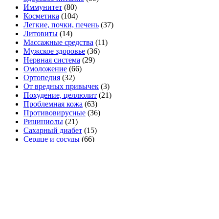
Иммунитет
(80)
Косметика
(104)
Легкие, почки, печень
(37)
Литовиты
(14)
Массажные средства
(11)
Мужское здоровье
(36)
Нервная система
(29)
Омоложение
(66)
Ортопедия
(32)
От вредных привычек
(3)
Похудение, целлюлит
(21)
Проблемная кожа
(63)
Противовирусные
(36)
Рициниолы
(21)
Сахарный диабет
(15)
Сердце и сосуды
(66)
Спортивное питание
(15)
Средства гигиены
(36)
Суставы и костная система
(44)
Удобрения
(16)
Фильтры для воды
(31)
Чистка организма, противопаразит.
(42)
Щитовидная железа
(5)
Эфирные масла
(0)