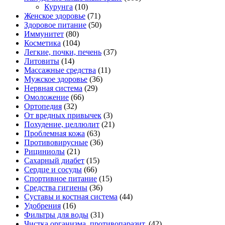
Курунга
(10)
Женское здоровье
(71)
Здоровое питание
(50)
Иммунитет
(80)
Косметика
(104)
Легкие, почки, печень
(37)
Литовиты
(14)
Массажные средства
(11)
Мужское здоровье
(36)
Нервная система
(29)
Омоложение
(66)
Ортопедия
(32)
От вредных привычек
(3)
Похудение, целлюлит
(21)
Проблемная кожа
(63)
Противовирусные
(36)
Рициниолы
(21)
Сахарный диабет
(15)
Сердце и сосуды
(66)
Спортивное питание
(15)
Средства гигиены
(36)
Суставы и костная система
(44)
Удобрения
(16)
Фильтры для воды
(31)
Чистка организма, противопаразит.
(42)