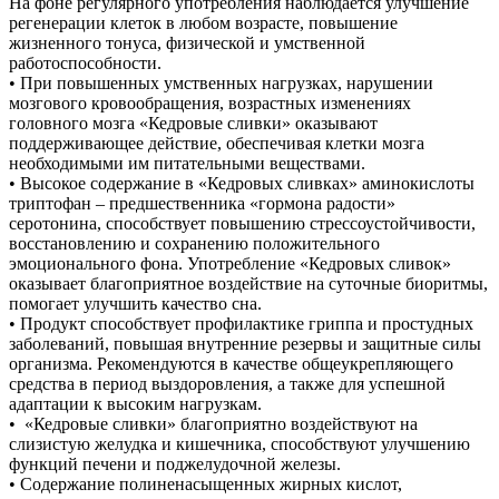
На фоне регулярного употребления наблюдается улучшение
регенерации клеток в любом возрасте, повышение
жизненного тонуса, физической и умственной
работоспособности.
• При повышенных умственных нагрузках, нарушении
мозгового кровообращения, возрастных изменениях
головного мозга «Кедровые сливки» оказывают
поддерживающее действие, обеспечивая клетки мозга
необходимыми им питательными веществами.
• Высокое содержание в «Кедровых сливках» аминокислоты
триптофан – предшественника «гормона радости»
серотонина, способствует повышению стрессоустойчивости,
восстановлению и сохранению положительного
эмоционального фона. Употребление «Кедровых сливок»
оказывает благоприятное воздействие на суточные биоритмы,
помогает улучшить качество сна.
• Продукт способствует профилактике гриппа и простудных
заболеваний, повышая внутренние резервы и защитные силы
организма. Рекомендуются в качестве общеукрепляющего
средства в период выздоровления, а также для успешной
адаптации к высоким нагрузкам.
• «Кедровые сливки» благоприятно воздействуют на
слизистую желудка и кишечника, способствуют улучшению
функций печени и поджелудочной железы.
• Содержание полиненасыщенных жирных кислот,