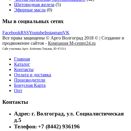
Щитовидная железа
(5)
Эфирные масла
(0)
Мы в социальных сетях
Facebook
RSS
Youtube
Instagram
VK
Все права защищены © Арго Волгоград 2018 © | Создание и
продвижение сайтов -
Компания M-center24.ru
Сайт участника Арго: Бобичева Татьяна, ID 471511
Главная
Каталог
Контакты
Оплата и доставка
Производители
Бонусная Карта
Опт
Контакты
Адрес
г. Волгоград, ул. Социалистическая
:
д.5
Телефон
+7 (8442) 936196
: