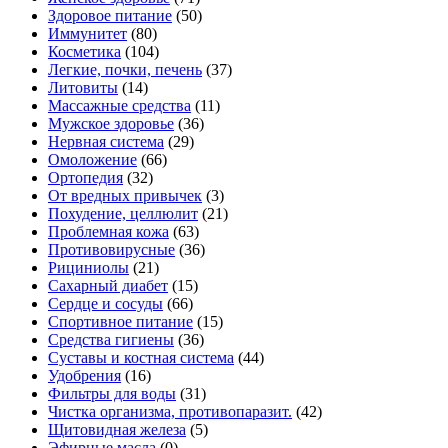
Здоровое питание
(50)
Иммунитет
(80)
Косметика
(104)
Легкие, почки, печень
(37)
Литовиты
(14)
Массажные средства
(11)
Мужское здоровье
(36)
Нервная система
(29)
Омоложение
(66)
Ортопедия
(32)
От вредных привычек
(3)
Похудение, целлюлит
(21)
Проблемная кожа
(63)
Противовирусные
(36)
Рициниолы
(21)
Сахарный диабет
(15)
Сердце и сосуды
(66)
Спортивное питание
(15)
Средства гигиены
(36)
Суставы и костная система
(44)
Удобрения
(16)
Фильтры для воды
(31)
Чистка организма, противопаразит.
(42)
Щитовидная железа
(5)
Эфирные масла
(0)