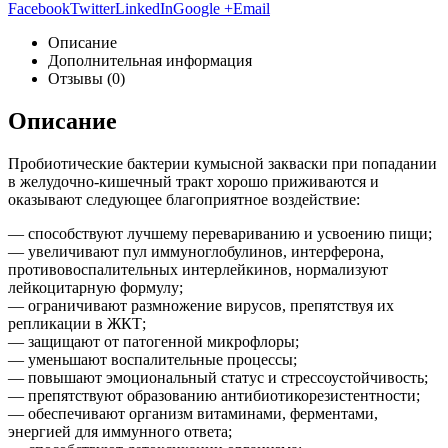
Facebook
Twitter
LinkedIn
Google +
Email
Описание
Дополнительная информация
Отзывы (0)
Описание
Пробиотические бактерии кумысной закваски при попадании
в желудочно-кишечный тракт хорошо приживаются и
оказывают следующее благоприятное воздействие:
— способствуют лучшему перевариванию и усвоению пищи;
— увеличивают пул иммуноглобулинов, интерферона,
противовоспалительных интерлейкинов, нормализуют
лейкоцитарную формулу;
— ограничивают размножение вирусов, препятствуя их
репликации в ЖКТ;
— защищают от патогенной микрофлоры;
— уменьшают воспалительные процессы;
— повышают эмоциональный статус и стрессоустойчивость;
— препятствуют образованию антибиотикорезистентности;
— обеспечивают организм витаминами, ферментами,
энергией для иммунного ответа;