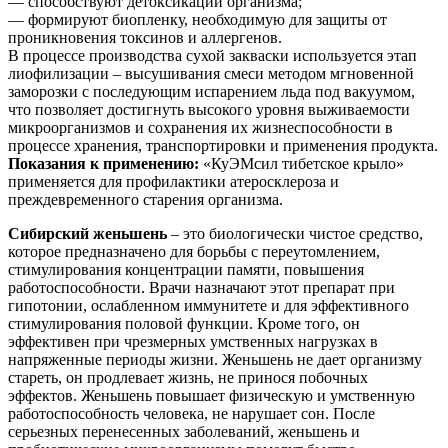
— способствуют детоксикации организма;
— формируют биопленку, необходимую для защиты от
проникновения токсинов и аллергенов.
В процессе производства сухой закваски используется этап
лиофилизации – высушивания смеси методом мгновенной
заморозки с последующим испарением льда под вакуумом,
что позволяет достигнуть высокого уровня выживаемости
микроорганизмов и сохранения их жизнеспособности в
процессе хранения, транспортировки и применения продукта.
Показания к применению:
«КуЭМсил тибетское крыло»
применяется для профилактики атеросклероза и
преждевременного старения организма.
Сибирский женьшень
– это биологически чистое средство,
которое предназначено для борьбы с переутомлением,
стимулирования концентрации памяти, повышения
работоспособности. Врачи назначают этот препарат при
гипотонии, ослабленном иммунитете и для эффективного
стимулирования половой функции. Кроме того, он
эффективен при чрезмерных умственных нагрузках в
напряженные периоды жизни. Женьшень не дает организму
стареть, он продлевает жизнь, не принося побочных
эффектов. Женьшень повышает физическую и умственную
работоспособность человека, не нарушает сон. После
серьезных перенесенных заболеваний, женьшень и