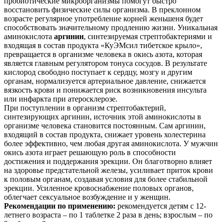
пробиотические микроорганизмы помогут быстро
восстановить физические силы организма. В преклонном
возрасте регулярное употребление корней женьшеня будет
способствовать значительному продлению жизни. Уникальная
аминокислота
аргинин
, синтезируемая стрептобактериями и
входящая в состав продукта «КуЭМсил тибетское крыло»,
превращается в организме человека в окись азота, которая
является главным регулятором тонуса сосудов. В результате
кислород свободно поступает к сердцу, мозгу и другим
органам, нормализуется артериальное давление, снижается
вязкость крови и понижается риск возникновения инсульта
или инфаркта при атеросклерозе.
При поступлении в организм стрептобактерий,
синтезирующих аргинин, источник этой аминокислоты в
организме человека становится постоянным. Сам аргинин,
входящий в состав продукта, снижает уровень холестерина
более эффективно, чем любая другая аминокислота. У мужчин
окись азота играет решающую роль в способности
достижения и поддержания эрекции. Он благотворно влияет
на здоровье предстательной железы, усиливает приток крови
к половым органам, создавая условия для более стабильной
эрекции. Усиленное кровоснабжение половых органов,
облегчает сексуальное возбуждение и у женщин.
Рекомендации по применению:
рекомендуется детям с 12-
летнего возраста – по 1 таблетке 2 раза в день; взрослым – по