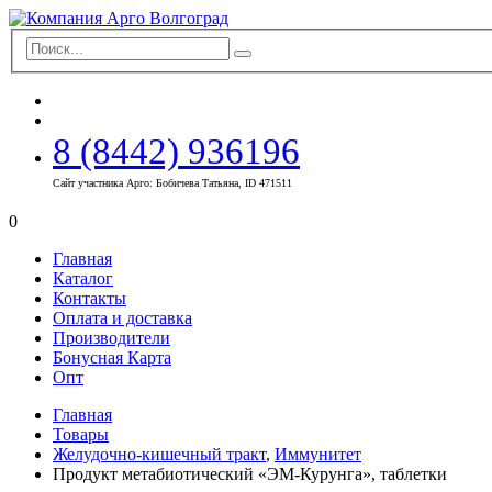
8 (8442) 936196
Сайт участника Арго: Бобичева Татьяна, ID 471511
0
Главная
Каталог
Контакты
Оплата и доставка
Производители
Бонусная Карта
Опт
Главная
Товары
Желудочно-кишечный тракт
,
Иммунитет
Продукт метабиотический «ЭМ-Курунга», таблетки