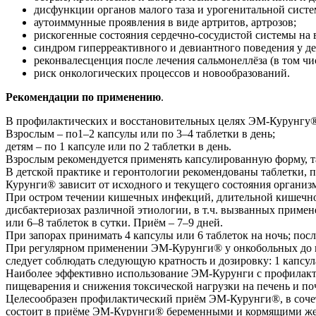
дисфункции органов малого таза и урогенитальной систе
аутоиммунные проявления в виде артритов, артрозов;
рискогенные состояния сердечно-сосудистой системы на в
синдром гиперреактивного и девиантного поведения у де
реконвалесценция после лечения сальмонеллёза (в том чис
риск онкологических процессов и новообразований.
Рекомендации по применению
.
В профилактических и восстановительных целях ЭМ-Курунгу® 
Взрослым – по1–2 капсулы или по 3–4 таблетки в день;
детям – по 1 капсуле или по 2 таблетки в день.
Взрослым рекомендуется применять капсулированную форму, так
В детской практике и геронтологии рекомендованы таблетки, п
Курунги® зависит от исходного и текущего состояния организ
При остром течении кишечных инфекций, длительной кишечной
дисбактериозах различной этиологии, в т.ч. вызванных примен
или 6–8 таблеток в сутки. Приём – 7–9 дней.
При запорах принимать 4 капсулы или 6 таблеток на ночь; посл
При регулярном применении ЭМ-Курунги® у онкобольных до и 
следует соблюдать следующую кратность и дозировку: 1 капсула
Наиболее эффективно использование ЭМ-Курунги с профилактиче
пищеварения и снижения токсической нагрузки на печень и п
Целесообразен профилактический приём ЭМ-Курунги®, в сочет
состоит в приёме ЭМ-Курунги® беременными и кормящими ж