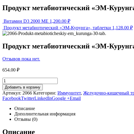
Продукт метабиотический «ЭМ-Курунга
Витамин D3 2000 МЕ
1,200.00
₽
Продукт метабиотический «ЭМ-Курунга», таблетки
1,128.00
₽
Продукт метабиотический «ЭМ-Курунга
Отзывов пока нет.
654.00
₽
Добавить в корзину
Артикул:
2066
Категории:
Иммунитет
,
Желудочно-кишечный т
Facebook
Twitter
LinkedIn
Google +
Email
Описание
Дополнительная информация
Отзывы (0)
Описание