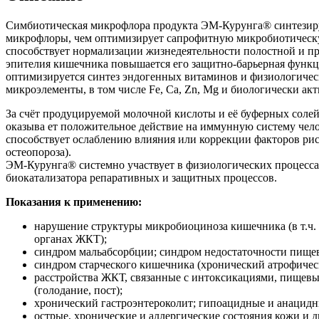
Симбиотическая микрофлора продукта ЭМ-Курунга® синтезиру
микрофлоры, чем оптимизирует сапрофитную микробиотическу
способствует нормализации жизнедеятельности полостной и п
эпителия кишечника повышается его защитно-барьерная функц
оптимизируется синтез эндогенных витаминов и физиологичес
микроэлементы, в том числе Fe, Ca, Zn, Mg и биологически акт
За счёт продуцируемой молочной кислоты и её буферных солей
оказыва ет положительное действие на иммунную систему чело
способствует ослаблению влияния или коррекции факторов риск
остеопороза).
ЭМ-Курунга® системно участвует в физиологических процессах
биокатализатора репаративных и защитных процессов.
Показания к применению:
нарушение структуры микробиоциноза кишечника (в т.ч. 
органах ЖКТ);
синдром мальабсорбции; синдром недостаточности пищев
синдром старческого кишечника (хронический атрофичес
расстройства ЖКТ, связанные с интоксикациями, пищевы
(голодание, пост);
хронический гастроэнтероколит; гипоацидные и анацидны
острые, хронические и аллергические состояния кожи и 