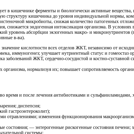
ет в кишечнике ферменты и биологически активные вещества, 
ю структуру кишечника до уровня индивидуальной нормы, ком
ристеночной микробиоты, снижая количество патогенных отложе
ия, снижается эндогенная интоксикация организма. В условиях
кий уровень абсорбции экзогенных макро- и микронутриентов 
ивные в-ва).
 значение кислотности всех отделов ЖКТ, независимо от исход
века, иммуногенез; улучшает нутриентный статус и гомеостаз о
а заболеваний ЖКТ, сердечно-сосудистой и костно-суставной си
 организма, нормализуя их; повышает сопротивляемость органи
во время и после лечения антибиотиками и сульфаниламидами, 
арения; диспепсия;
кий гастроэнтероколит);
ми отравлениями; изменения функционирования макроорганизма
е состояния; — энтерогенные рискогенные состояния печени; х
дыхательной системы;