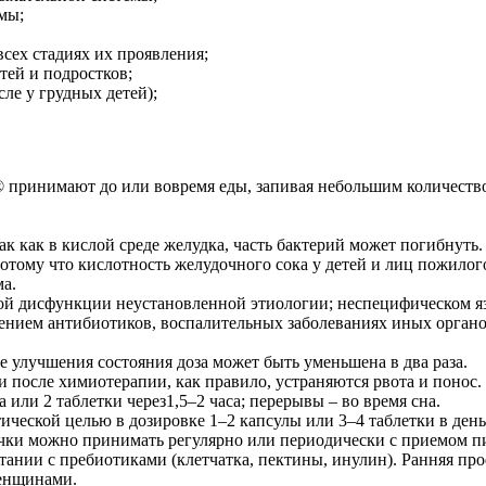
мы;
сех стадиях их проявления;
тей и подростков;
ле у грудных детей);
принимают до или вовремя еды, запивая небольшим количеством
 как в кислой среде желудка, часть бактерий может погибнуть.
отому что кислотность желудочного сока у детей и лиц пожилог
ма.
 дисфункции неустановленной этиологии; неспецифическом язв
ением антибиотиков, воспалительных заболеваниях иных органов
е улучшения состояния доза может быть уменьшена в два раза.
после химиотерапии, как правило, устраняются рвота и понос.
 или 2 таблетки через1,5–2 часа; перерывы – во время сна.
ской целью в дозировке 1–2 капсулы или 3–4 таблетки в день в
очки можно принимать регулярно или периодически с приемом п
ании с пребиотиками (клетчатка, пектины, инулин). Ранняя п
енщинами.