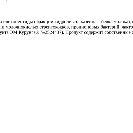
 олигопептиды (фракции гидролизата казеина – белка молока), 
 и молочнокислых стрептококков, пропионовых бактерий, лакто
укта ЭМ-Курунга® №2524437). Продукт содержит собственные фе