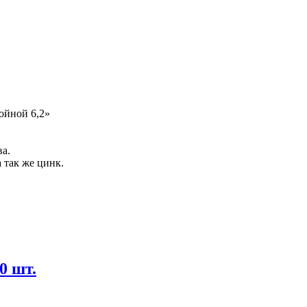
ойной 6,2»
а.
а так же цинк.
0 шт.