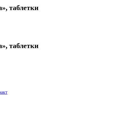
», таблетки
», таблетки
ракт