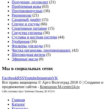
Похудение, целлюлит
(21)
Проблемная кожа
(63)
Противовирусные
(36)
Рициниолы
(21)
Сахарный диабет
(15)
Сердце и сосуды
(66)
Спортивное питание
(15)
Средства гигиены
(36)
Суставы и костная система
(44)
Удобрения
(16)
Фильтры для воды
(31)
Чистка организма, противопаразит.
(42)
Щитовидная железа
(5)
Эфирные масла
(0)
Мы в социальных сетях
Facebook
RSS
Youtube
Instagram
VK
Все права защищены © Арго Волгоград 2018 © | Создание и
продвижение сайтов -
Компания M-center24.ru
Сайт участника Арго: Бобичева Татьяна, ID 471511
Главная
Каталог
Контакты