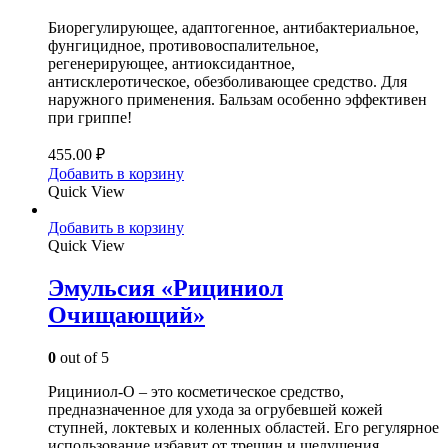
Биорегулирующее, адаптогенное, антибактериальное,
фунгицидное, противовоспалительное,
регенерирующее, антиоксидантное,
антисклеротическое, обезболивающее средство. Для
наружного применения. Бальзам особенно эффективен
при гриппе!
455.00
₽
Добавить в корзину
Quick View
Добавить в корзину
Quick View
Эмульсия «Рициниол
Очищающий»
0
out of 5
Рициниол-О – это косметическое средство,
предназначенное для ухода за огрубевшей кожей
ступней, локтевых и коленных областей. Его регулярное
использование избавит от трещин и шелушения,