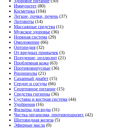
Здоровое питание
(50)
Иммунитет
(80)
Косметика
(104)
Легкие, почки, печень
(37)
Литовиты
(14)
Массажные средства
(11)
Мужское здоровье
(36)
Нервная система
(29)
Омоложение
(66)
Ортопедия
(32)
От вредных привычек
(3)
Похудение, целлюлит
(21)
Проблемная кожа
(63)
Противовирусные
(36)
Рициниолы
(21)
Сахарный диабет
(15)
Сердце и сосуды
(66)
Спортивное питание
(15)
Средства гигиены
(36)
Суставы и костная система
(44)
Удобрения
(16)
Фильтры для воды
(31)
Чистка организма, противопаразит.
(42)
Щитовидная железа
(5)
Эфирные масла
(0)