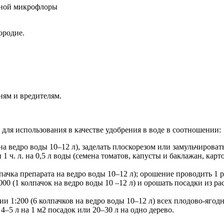
нной микрофлоры
ородие.
ням и вредителям.
ля использования в качестве удобрения в воде в соотношении:
на ведро воды 10–12 л), заделать плоскорезом или замульчировать
ч. л. на 0,5 л воды (семена томатов, капусты и баклажан, карт
пачка препарата на ведро воды 10–12 л); орошение проводить 1 р
0 (1 колпачок на ведро воды 10 –12 л) и орошать посадки из рас
ии 1:200 (6 колпачков на ведро воды 10–12 л) всех плодово-яго
4–5 л на 1 м2 посадок или 20–30 л на одно дерево.