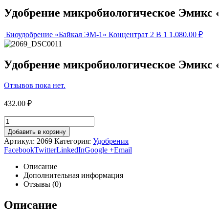
Удобрение микробиологическое Эмик
Биоудобрение «Байкал ЭМ-1» Концентрат 2 В 1
1,080.00
₽
Удобрение микробиологическое Эмик
Отзывов пока нет.
432.00
₽
Добавить в корзину
Артикул:
2069
Категория:
Удобрения
Facebook
Twitter
LinkedIn
Google +
Email
Описание
Дополнительная информация
Отзывы (0)
Описание