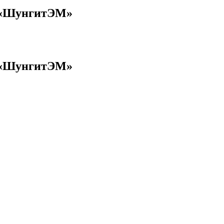
с «ШунгитЭМ»
с «ШунгитЭМ»