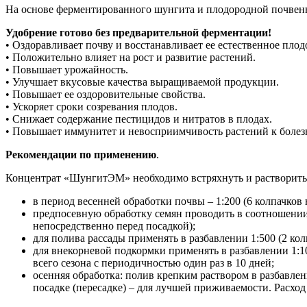
На основе ферментированного шунгита и плодородной почве
Удобрение готово без предварительной ферментации!
• Оздоравливает почву и восстанавливает ее естественное плод
• Положительно влияет на рост и развитие растений.
• Повышает урожайность.
• Улучшает вкусовые качества выращиваемой продукции.
• Повышает ее оздоровительные свойства.
• Ускоряет сроки созревания плодов.
• Снижает содержание пестицидов и нитратов в плодах.
• Повышает иммунитет и невосприимчивость растений к болез
Рекомендации по применению
.
Концентрат «ШунгитЭМ» необходимо встряхнуть и растворить д
в период весенней обработки почвы – 1:200 (6 колпачков 
предпосевную обработку семян проводить в соотношении 1 
непосредственно перед посадкой);
для полива рассады применять в разбавлении 1:500 (2 кол
для внекорневой подкормки применять в разбавлении 1:100
всего сезона с периодичностью один раз в 10 дней;
осенняя обработка: полив крепким раствором в разбавлен
посадке (пересадке) – для лучшей приживаемости. Расход 