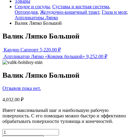
Товары
Сердце и сосуды
,
Суставы и костная система
,
Ортопедия
,
Желудочно-кишечный тракт
,
Глаза и мозг
,
Аппликаторы Ляпко
Валик Ляпко Большой
Валик Ляпко Большой
Кардио Саппорт
5,220.00
₽
Аппликатор Ляпко «Коврик большой»
9,252.00
₽
Валик Ляпко Большой
Отзывов пока нет.
4,032.00
₽
Имеет максимальный шаг и наибольшую рабочую
поверхность. С его помощью можно быстро и эффективно
обрабатывать поверхности туловища и конечностей.