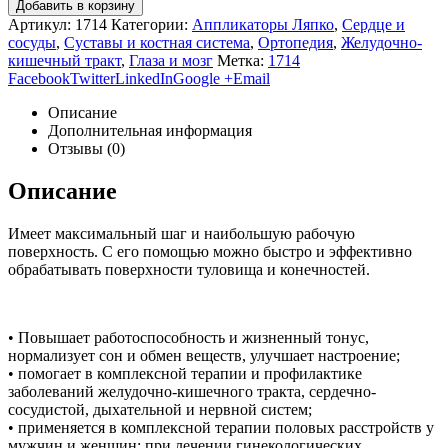
Добавить в корзину
Артикул:
1714
Категории:
Аппликаторы Ляпко
,
Сердце и
сосуды
,
Суставы и костная система
,
Ортопедия
,
Желудочно-
кишечный тракт
,
Глаза и мозг
Метка:
1714
Facebook
Twitter
LinkedIn
Google +
Email
Описание
Дополнительная информация
Отзывы (0)
Описание
Имеет максимальный шаг и наибольшую рабочую
поверхность. С его помощью можно быстро и эффективно
обрабатывать поверхности туловища и конечностей.
• Повышает работоспособность и жизненный тонус,
нормализует сон и обмен веществ, улучшает настроение;
• помогает в комплексной терапии и профилактике
заболеваний желудочно-кишечного тракта, сердечно-
сосудистой, дыхательной и нервной систем;
• применяется в комплексной терапии половых расстройств у
мужчин и женщин; при лечении гинекологических