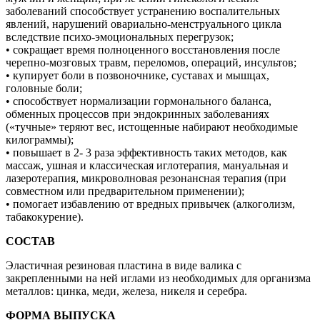
заболеваний способствует устранению воспалительных
явлений, нарушений овариально-менструального цикла
вследствие психо-эмоциональных перегрузок;
• сокращает время полноценного восстановления после
черепно-мозговых травм, переломов, операций, инсультов;
• купирует боли в позвоночнике, суставах и мышцах,
головные боли;
• способствует нормализации гормонального баланса,
обменных процессов при эндокринных заболеваниях
(«тучные» теряют вес, истощенные набирают необходимые
килограммы);
• повышает в 2- 3 раза эффективность таких методов, как
массаж, ушная и классическая иглотерапия, мануальная и
лазеротерапия, микроволновая резонансная терапия (при
совместном или предварительном применении);
• помогает избавлению от вредных привычек (алкоголизм,
табакокурение).
СОСТАВ
Эластичная резиновая пластина в виде валика с
закрепленными на ней иглами из необходимых для организма
металлов: цинка, меди, железа, никеля и серебра.
ФОРМА ВЫПУСКА