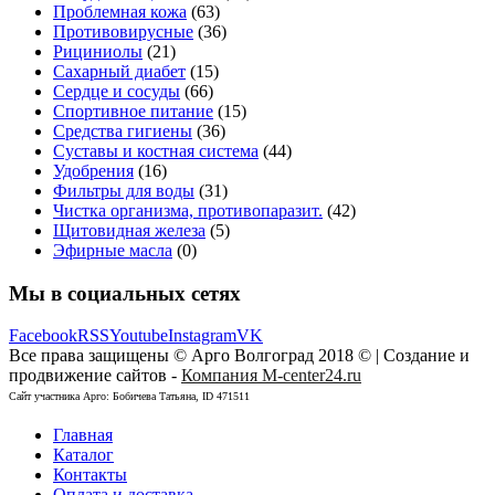
Проблемная кожа
(63)
Противовирусные
(36)
Рициниолы
(21)
Сахарный диабет
(15)
Сердце и сосуды
(66)
Спортивное питание
(15)
Средства гигиены
(36)
Суставы и костная система
(44)
Удобрения
(16)
Фильтры для воды
(31)
Чистка организма, противопаразит.
(42)
Щитовидная железа
(5)
Эфирные масла
(0)
Мы в социальных сетях
Facebook
RSS
Youtube
Instagram
VK
Все права защищены © Арго Волгоград 2018 © | Создание и
продвижение сайтов -
Компания M-center24.ru
Сайт участника Арго: Бобичева Татьяна, ID 471511
Главная
Каталог
Контакты
Оплата и доставка