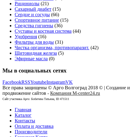
Рициниолы
(21)
Сахарный диабет
(15)
Сердце и сосуды
(66)
Спортивное питание
(15)
Средства гигиены
(36)
Суставы и костная система
(44)
Удобрения
(16)
Фильтры для воды
(31)
Чистка организма, противопаразит.
(42)
Щитовидная железа
(5)
Эфирные масла
(0)
Мы в социальных сетях
Facebook
RSS
Youtube
Instagram
VK
Все права защищены © Арго Волгоград 2018 © | Создание и
продвижение сайтов -
Компания M-center24.ru
Сайт участника Арго: Бобичева Татьяна, ID 471511
Главная
Каталог
Контакты
Оплата и доставка
Производители