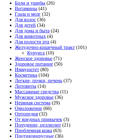
Боли и ушибы
(26)
Витамины
(41)
Глаза и мозг
(32)
Для волос
(36)
Для детей
(34)
Для дома и быта
(24)
Для животных
(4)
Для полости рта
(4)
Желудочно-кишечный тракт
(101)
Курунга
(10)
Женское здоровье
(71)
Здоровое питание
(50)
Иммунитет
(80)
Косметика
(104)
Легкие, почки, печень
(37)
Литовиты
(14)
Массажные средства
(11)
Мужское здоровье
(36)
Нервная система
(29)
Омоложение
(66)
Ортопедия
(32)
От вредных привычек
(3)
Похудение, целлюлит
(21)
Проблемная кожа
(63)
Противовирусные
(36)