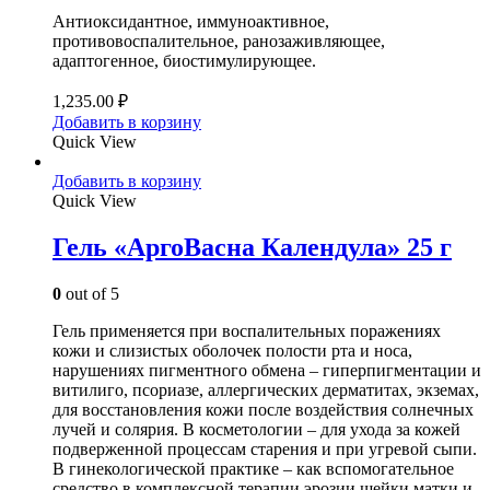
Антиоксидантное, иммуноактивное,
противовоспалительное, ранозаживляющее,
адаптогенное, биостимулирующее.
1,235.00
₽
Добавить в корзину
Quick View
Добавить в корзину
Quick View
Гель «АргоВасна Календула» 25 г
0
out of 5
Гель применяется при воспалительных поражениях
кожи и слизистых оболочек полости рта и носа,
нарушениях пигментного обмена – гиперпигментации и
витилиго, псориазе, аллергических дерматитах, экземах,
для восстановления кожи после воздействия солнечных
лучей и солярия. В косметологии – для ухода за кожей
подверженной процессам старения и при угревой сыпи.
В гинекологической практике – как вспомогательное
средство в комплексной терапии эрозии шейки матки и