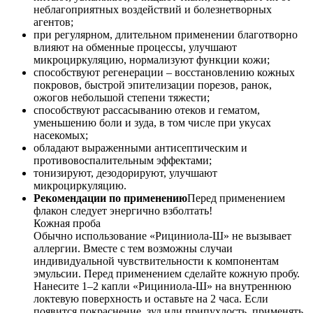
неблагоприятных воздействий и болезнетворных
агентов;
при регулярном, длительном применении благотворно
влияют на обменные процессы, улучшают
микроциркуляцию, нормализуют функции кожи;
способствуют регенерации – восстановлению кожных
покровов, быстрой эпителизации порезов, ранок,
ожогов небольшой степени тяжести;
способствуют рассасыванию отеков и гематом,
уменьшению боли и зуда, в том числе при укусах
насекомых;
обладают выраженными антисептическим и
противовоспалительным эффектами;
тонизируют, дезодорируют, улучшают
микроциркуляцию.
Рекомендации по применению
Перед применением
флакон следует энергично взболтать!
Кожная проба
Обычно использование «Рициниола-Ш» не вызывает
аллергии. Вместе с тем возможны случаи
индивидуальной чувствительности к компонентам
эмульсии. Перед применением сделайте кожную пробу.
Нанесите 1–2 капли «Рициниола-Ш» на внутреннюю
локтевую поверхность и оставьте на 2 часа. Если
появится покраснение, зуд или припухлость, применять