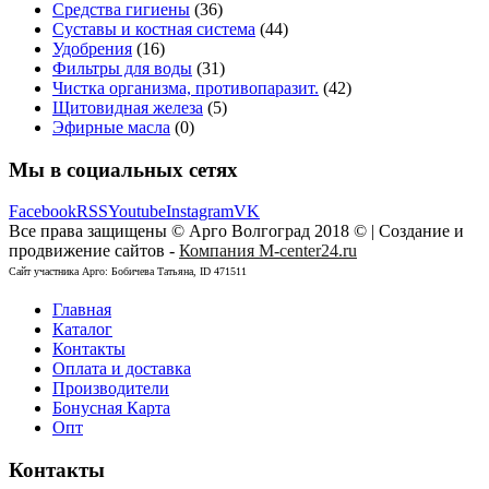
Средства гигиены
(36)
Суставы и костная система
(44)
Удобрения
(16)
Фильтры для воды
(31)
Чистка организма, противопаразит.
(42)
Щитовидная железа
(5)
Эфирные масла
(0)
Мы в социальных сетях
Facebook
RSS
Youtube
Instagram
VK
Все права защищены © Арго Волгоград 2018 © | Создание и
продвижение сайтов -
Компания M-center24.ru
Сайт участника Арго: Бобичева Татьяна, ID 471511
Главная
Каталог
Контакты
Оплата и доставка
Производители
Бонусная Карта
Опт
Контакты