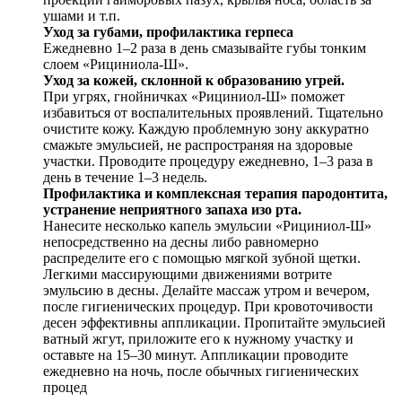
ушами и т.п.
Уход за губами, профилактика герпеса
Ежедневно 1–2 раза в день смазывайте губы тонким
слоем «Рициниола-Ш».
Уход за кожей, склонной к образованию угрей.
При угрях, гнойничках «Рициниол-Ш» поможет
избавиться от воспалительных проявлений. Тщательно
очистите кожу. Каждую проблемную зону аккуратно
смажьте эмульсией, не распространяя на здоровые
участки. Проводите процедуру ежедневно, 1–3 раза в
день в течение 1–3 недель.
Профилактика и комплексная терапия пародонтита,
устранение неприятного запаха изо рта.
Нанесите несколько капель эмульсии «Рициниол-Ш»
непосредственно на десны либо равномерно
распределите его с помощью мягкой зубной щетки.
Легкими массирующими движениями вотрите
эмульсию в десны. Делайте массаж утром и вечером,
после гигиенических процедур. При кровоточивости
десен эффективны аппликации. Пропитайте эмульсией
ватный жгут, приложите его к нужному участку и
оставьте на 15–30 минут. Аппликации проводите
ежедневно на ночь, после обычных гигиенических
процед