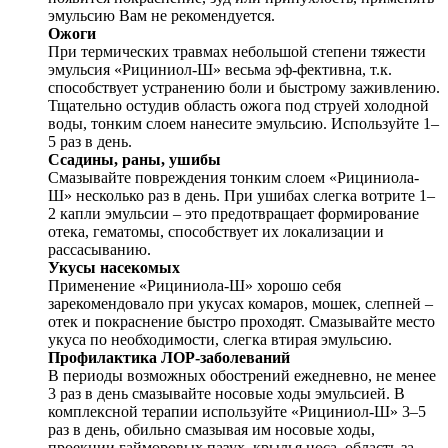
эмульсию Вам не рекомендуется.
Ожоги
При термических травмах небольшой степени тяжести
эмульсия «Рициниол-Ш» весьма эф-фективна, т.к.
способствует устранению боли и быстрому заживлению.
Тщательно остудив область ожога под струей холодной
воды, тонким слоем нанесите эмульсию. Используйте 1–
5 раз в день.
Ссадины, раны, ушибы
Смазывайте повреждения тонким слоем «Рициниола-
Ш» несколько раз в день. При ушибах слегка вотрите 1–
2 капли эмульсии – это предотвращает формирование
отека, гематомы, способствует их локализации и
рассасыванию.
Укусы насекомых
Применение «Рициниола-Ш» хорошо себя
зарекомендовало при укусах комаров, мошек, слепней –
отек и покраснение быстро проходят. Смазывайте место
укуса по необходимости, слегка втирая эмульсию.
Профилактика ЛОР-заболеваний
В периоды возможных обострений ежедневно, не менее
3 раз в день смазывайте носовые ходы эмульсией. В
комплексной терапии используйте «Рициниол-Ш» 3–5
раз в день, обильно смазывая им носовые ходы,
проекции гайморовых пазух, крылья носа, область за