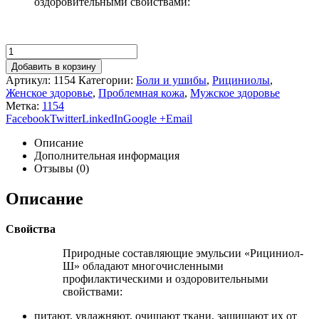
оздоровительными свойствами:
Добавить в корзину
Артикул:
1154
Категории:
Боли и ушибы
,
Рициниолы
,
Женское здоровье
,
Проблемная кожа
,
Мужское здоровье
Метка:
1154
Facebook
Twitter
LinkedIn
Google +
Email
Описание
Дополнительная информация
Отзывы (0)
Описание
Свойства
Природные составляющие эмульсии «Рициниол-
Ш» обладают многочисленными
профилактическими и оздоровительными
свойствами:
питают, увлажняют, очищают ткани, защищают их от