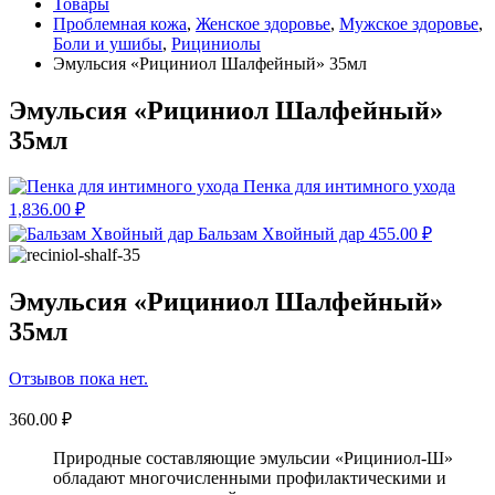
Товары
Проблемная кожа
,
Женское здоровье
,
Мужское здоровье
,
Боли и ушибы
,
Рициниолы
Эмульсия «Рициниол Шалфейный» 35мл
Эмульсия «Рициниол Шалфейный»
35мл
Пенка для интимного ухода
1,836.00
₽
Бальзам Хвойный дар
455.00
₽
Эмульсия «Рициниол Шалфейный»
35мл
Отзывов пока нет.
360.00
₽
Природные составляющие эмульсии «Рициниол-Ш»
обладают многочисленными профилактическими и