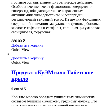
противовоспалительное, диуретическое действие.
Особое значение имеют флавоноиды кверцетин и
гиперозид, обладающие также выраженным
антиишемическим действием, и гесперидин,
регулирующий венозный тонус. Из других фенольных
соединений внимания заслуживают фенолкарбоновые
кислоты: кофейная и ее эфиры, коричная, р-кумаровая,
салициловая, феруловая.
880.00
₽
Добавить в корзину
Quick View
Добавить в корзину
Quick View
Продукт «КуЭМсил» Тибетское
крыло
0
out of 5
Кобылье молоко обладает уникальным химическим
составом близким к женскому грудному молоку. Это
положительно влияет на растущий организм и