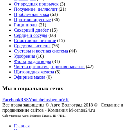
От вредных привычек
(3)
Похудение, целлюлит
(21)
Проблемная кожа
(63)
Противовирусные
(36)
Рициниолы
(21)
Сахарный диабет
(15)
Сердце и сосуды
(66)
Спортивное питание
(15)
Средства гигиены
(36)
Суставы и костная система
(44)
Удобрения
(16)
Фильтры для воды
(31)
Чистка организма, противопаразит.
(42)
Щитовидная железа
(5)
Эфирные масла
(0)
Мы в социальных сетях
Facebook
RSS
Youtube
Instagram
VK
Все права защищены © Арго Волгоград 2018 © | Создание и
продвижение сайтов -
Компания M-center24.ru
Сайт участника Арго: Бобичева Татьяна, ID 471511
Главная