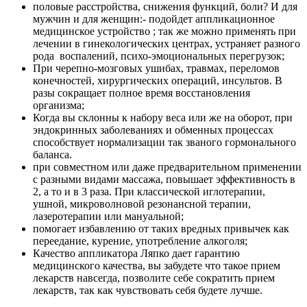
половые расстройства, снижения функций, боли? И для
мужчин и для женщин:- подойдет аппликационное
медицинское устройство ; так же можно применять при
лечении в гинекологических центрах, устраняет разного
рода воспалений, психо-эмоциональных перегрузок;
При черепно-мозговых ушибах, травмах, переломов
конечностей, хирургических операций, инсультов. В
разы сокращает полное время восстановления
организма;
Когда вы склонны к набору веса или же на оборот, при
эндокринных заболеваниях и обменных процессах
способствует нормализации так званого гормонального
баланса.
при совместном или даже предварительном применении
с разными видами массажа, повышает эффективность в
2, а то и в 3 раза. При классической иглотерапии,
ушной, микроволновой резонансной терапии,
лазеротерапии или мануальной;
помогает избавлению от таких вредных привычек как
переедание, курение, употребление алкоголя;
Качество аппликатора Ляпко дает гарантию
медицинского качества, вы забудете что такое прием
лекарств навсегда, позволите себе сократить прием
лекарств, так как чувствовать себя будете лучше.