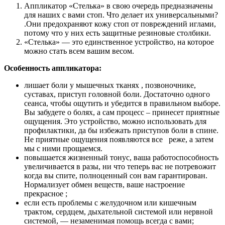
Аппликатор «Стелька» в свою очередь предназначены
для наших с вами стоп. Что делает их универсальными?
.Они предохраняют кожу стоп от повреждений иглами,
потому что у них есть защитные резиновые столбики.
«Стелька» — это единственное устройство, на которое
можно стать всем вашим весом.
Особенность аппликатора:
лишает боли у мышечных тканях , позвоночнике,
суставах, приступ головной боли. Достаточно одного
сеанса, чтобы ощутить и убедится в правильном выборе.
Вы забудете о болях, а сам процесс – принесет приятные
ощущения. Это устройство, можно использовать для
профилактики, да бы избежать приступов боли в спине.
Не приятные ощущения появляются все реже, а затем
мы с ними прощаемся.
повышается жизненный тонус, ваша работоспособность
увеличивается в разы, ни что теперь вас не потревожит
когда вы спите, полноценный сон вам гарантирован.
Нормализует обмен веществ, ваше настроение
прекрасное ;
если есть проблемы с желудочном или кишечным
трактом, сердцем, дыхательной системой или нервной
системой, — незаменимая помощь всегда с вами;