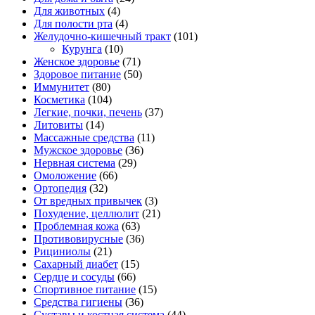
Для животных
(4)
Для полости рта
(4)
Желудочно-кишечный тракт
(101)
Курунга
(10)
Женское здоровье
(71)
Здоровое питание
(50)
Иммунитет
(80)
Косметика
(104)
Легкие, почки, печень
(37)
Литовиты
(14)
Массажные средства
(11)
Мужское здоровье
(36)
Нервная система
(29)
Омоложение
(66)
Ортопедия
(32)
От вредных привычек
(3)
Похудение, целлюлит
(21)
Проблемная кожа
(63)
Противовирусные
(36)
Рициниолы
(21)
Сахарный диабет
(15)
Сердце и сосуды
(66)
Спортивное питание
(15)
Средства гигиены
(36)
Суставы и костная система
(44)