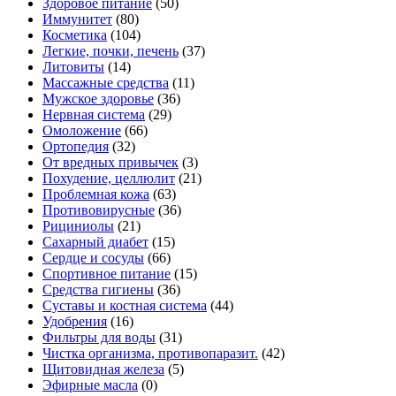
Здоровое питание
(50)
Иммунитет
(80)
Косметика
(104)
Легкие, почки, печень
(37)
Литовиты
(14)
Массажные средства
(11)
Мужское здоровье
(36)
Нервная система
(29)
Омоложение
(66)
Ортопедия
(32)
От вредных привычек
(3)
Похудение, целлюлит
(21)
Проблемная кожа
(63)
Противовирусные
(36)
Рициниолы
(21)
Сахарный диабет
(15)
Сердце и сосуды
(66)
Спортивное питание
(15)
Средства гигиены
(36)
Суставы и костная система
(44)
Удобрения
(16)
Фильтры для воды
(31)
Чистка организма, противопаразит.
(42)
Щитовидная железа
(5)
Эфирные масла
(0)