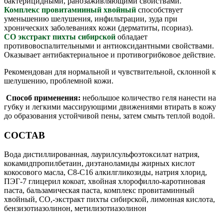
бактерицидными, ранозаживляющими свойствами.
Комплекс провитамииный хвойный
способствует
уменьшению шелушения, инфильтрации, зуда при
хронических заболеваниях кожи (дерматиты, псориаз).
СО экстракт пихты сибирской
обладает
противовоспалительными и антиоксидантными свойствами.
Оказывает антибактериальное и противогрибковое действие.
Рекомендован для нормальной и чувствительной, склонной к
шелушению, проблемной кожи.
Способ применения:
небольшое количество геля нанести на
губку и легкими массирующими движениями втирать в кожу
до образования устойчивой пены, затем смыть теплой водой.
СОСТАВ
Вода дистиллированная, лаурилсульфоэтоксилат натрия,
кокамидпропилбетаин, диэтаноламиды жирных кислот
кокосового масла, С8-С16 алкилгликозиды, натрия хлорид,
ПЭГ-7 глицерил кокоат, хвойная хлорофилло-каротиновая
паста, бальзамическая паста, комплекс провитаминный
хвойный, СО,-экстракт пихты сибирской, лимонная кислота,
бензизотиазолинон, метилизотиазолинон