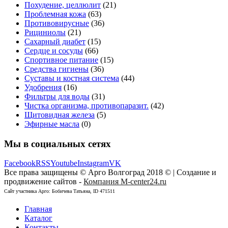
Похудение, целлюлит
(21)
Проблемная кожа
(63)
Противовирусные
(36)
Рициниолы
(21)
Сахарный диабет
(15)
Сердце и сосуды
(66)
Спортивное питание
(15)
Средства гигиены
(36)
Суставы и костная система
(44)
Удобрения
(16)
Фильтры для воды
(31)
Чистка организма, противопаразит.
(42)
Щитовидная железа
(5)
Эфирные масла
(0)
Мы в социальных сетях
Facebook
RSS
Youtube
Instagram
VK
Все права защищены © Арго Волгоград 2018 © | Создание и
продвижение сайтов -
Компания M-center24.ru
Сайт участника Арго: Бобичева Татьяна, ID 471511
Главная
Каталог
Контакты