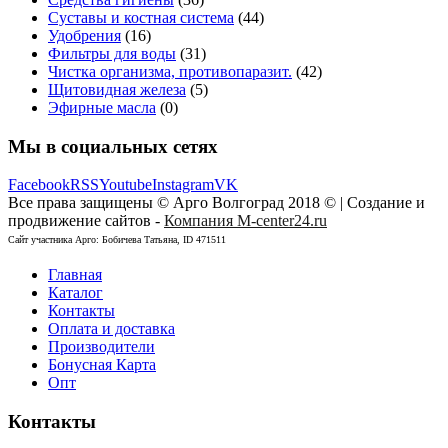
Суставы и костная система
(44)
Удобрения
(16)
Фильтры для воды
(31)
Чистка организма, противопаразит.
(42)
Щитовидная железа
(5)
Эфирные масла
(0)
Мы в социальных сетях
Facebook
RSS
Youtube
Instagram
VK
Все права защищены © Арго Волгоград 2018 © | Создание и
продвижение сайтов -
Компания M-center24.ru
Сайт участника Арго: Бобичева Татьяна, ID 471511
Главная
Каталог
Контакты
Оплата и доставка
Производители
Бонусная Карта
Опт
Контакты