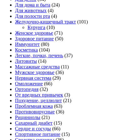
Для дома и быта
(24)
Для животных
(4)
Для полости рта
(4)
Желудочно-кишечный тракт
(101)
Курунга
(10)
Женское здоровье
(71)
Здоровое питание
(50)
Иммунитет
(80)
Косметика
(104)
Легкие, почки, печень
(37)
Литовиты
(14)
Массажные средства
(11)
Мужское здоровье
(36)
Нервная система
(29)
Омоложение
(66)
Ортопедия
(32)
От вредных привычек
(3)
Похудение, целлюлит
(21)
Проблемная кожа
(63)
Противовирусные
(36)
Рициниолы
(21)
Сахарный диабет
(15)
Сердце и сосуды
(66)
Спортивное питание
(15)
Средства гигиены
(36)