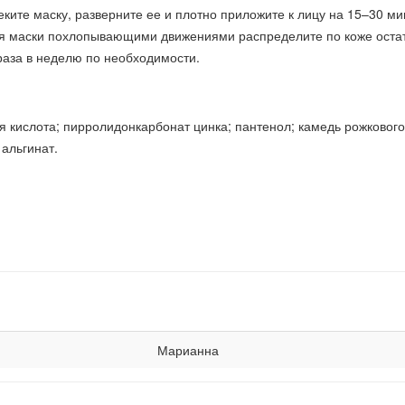
леките маску, разверните ее и плотно приложите к лицу на 15–30 ми
тия маски похлопывающими движениями распределите по коже оста
раза в неделю по необходимости.
ая кислота; пирролидонкарбонат цинка; пантенол; камедь рожкового
 альгинат.
Марианна