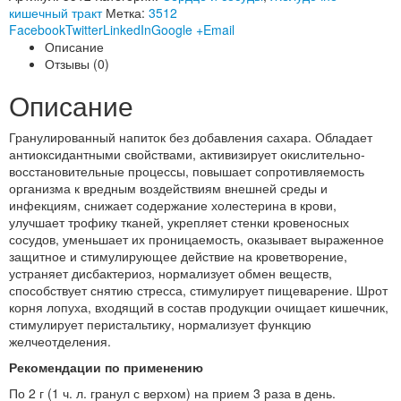
кишечный тракт
Метка:
3512
Facebook
Twitter
LinkedIn
Google +
Email
Описание
Отзывы (0)
Описание
Гранулированный напиток без добавления сахара. Обладает
антиоксидантными свойствами, активизирует окислительно-
восстановительные процессы, повышает сопротивляемость
организма к вредным воздействиям внешней среды и
инфекциям, снижает содержание холестерина в крови,
улучшает трофику тканей, укрепляет стенки кровеносных
сосудов, уменьшает их проницаемость, оказывает выраженное
защитное и стимулирующее действие на кроветворение,
устраняет дисбактериоз, нормализует обмен веществ,
способствует снятию стресса, стимулирует пищеварение. Шрот
корня лопуха, входящий в состав продукции очищает кишечник,
стимулирует перистальтику, нормализует функцию
желчеотделения.
Рекомендации по применению
По 2 г (1 ч. л. гранул с верхом) на прием 3 раза в день.