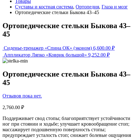
Товары
Суставы и костная система
,
Ортопедия
,
Глаза и мозг
Ортопедические стельки Быкова 43–45
Ортопедические стельки Быкова 43–
45
Cиденье-тренажер «Спина ОК» (эконом)
6,600.00
₽
Аппликатор Ляпко «Коврик большой»
9,252.00
₽
Ортопедические стельки Быкова 43–
45
Отзывов пока нет.
2,760.00
₽
Поддерживает свод стопы; благоприятствует устойчивости
ног при стоянии и ходьбе; улучшает кровообращение стоп;
массажирует подошвенную поверхность стопы;
предупреждает усталость стоп; снижает болевые ощущения