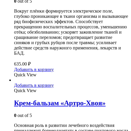
0
out of 5
Вокруг плёнки формируется электрическое поле,
глубоко проникающее в ткани организма и вызывающее
ряд биофизических эффектов. Способствует
прекращению воспалительных процессов, уменьшению
отёка; обезболиванию; ускоряет заживление тканей и
сращивание переломов; предотвращает развитие
синяков и грубых рубцов после травмы; усиливает
действие средств наружного применения, лекарств и
БАД.
635.00
₽
Добавить в корзину
Quick View
Добавить в корзину
Quick View
Крем-бальзам «Артро-Хвоя»
0
out of 5
Основная роль в развитии лечебного воздействия
принадлежит борнеолацетату в составе пихтового масла