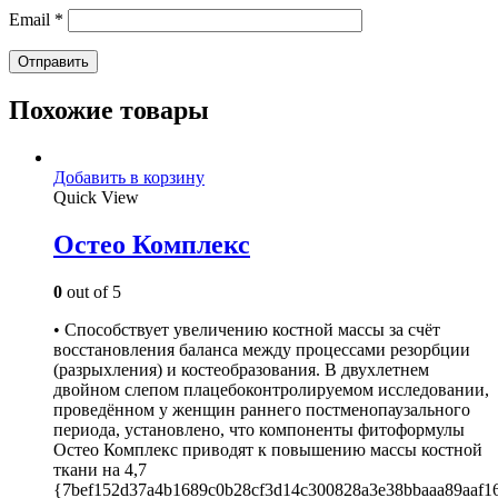
Email
*
Похожие товары
Добавить в корзину
Quick View
Остео Комплекс
0
out of 5
• Способствует увеличению костной массы за счёт
восстановления баланса между процессами резорбции
(разрыхления) и костеобразования. В двухлетнем
двойном слепом плацебоконтролируемом исследовании,
проведённом у женщин раннего постменопаузального
периода, установлено, что компоненты фитоформулы
Остео Комплекс приводят к повышению массы костной
ткани на 4,7
{7bef152d37a4b1689c0b28cf3d14c300828a3e38bbaaa89aaf1