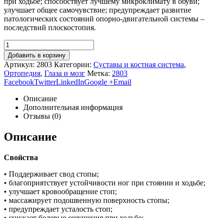
при ходьбе; способствует лучшему микроклимату в обуви;
улучшает общее самочувствие; предупреждает развитие
патологических состояний опорно-двигательной системы –
последствий плоскостопия.
Добавить в корзину
Артикул:
2803
Категории:
Суставы и костная система
,
Ортопедия
,
Глаза и мозг
Метка:
2803
Facebook
Twitter
LinkedIn
Google +
Email
Описание
Дополнительная информация
Отзывы (0)
Описание
Свойства
• Поддерживает свод стопы;
• благоприятствует устойчивости ног при стоянии и ходьбе;
• улучшает кровообращение стоп;
• массажирует подошвенную поверхность стопы;
• предупреждает усталость стоп;
• снижает болевые ощущения при ходьбе;