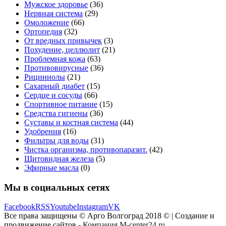
Мужское здоровье
(36)
Нервная система
(29)
Омоложение
(66)
Ортопедия
(32)
От вредных привычек
(3)
Похудение, целлюлит
(21)
Проблемная кожа
(63)
Противовирусные
(36)
Рициниолы
(21)
Сахарный диабет
(15)
Сердце и сосуды
(66)
Спортивное питание
(15)
Средства гигиены
(36)
Суставы и костная система
(44)
Удобрения
(16)
Фильтры для воды
(31)
Чистка организма, противопаразит.
(42)
Щитовидная железа
(5)
Эфирные масла
(0)
Мы в социальных сетях
Facebook
RSS
Youtube
Instagram
VK
Все права защищены © Арго Волгоград 2018 © | Создание и
продвижение сайтов -
Компания M-center24.ru