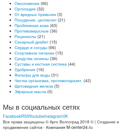
Омоложение
(66)
Ортопедия
(32)
От вредных привычек
(3)
Похудение, целлюлит
(21)
Проблемная кожа
(63)
Противовирусные
(36)
Рициниолы
(21)
Сахарный диабет
(15)
Сердце и сосуды
(66)
Спортивное питание
(15)
Средства гигиены
(36)
Суставы и костная система
(44)
Удобрения
(16)
Фильтры для воды
(31)
Чистка организма, противопаразит.
(42)
Щитовидная железа
(5)
Эфирные масла
(0)
Мы в социальных сетях
Facebook
RSS
Youtube
Instagram
VK
Все права защищены © Арго Волгоград 2018 © | Создание и
продвижение сайтов -
Компания M-center24.ru