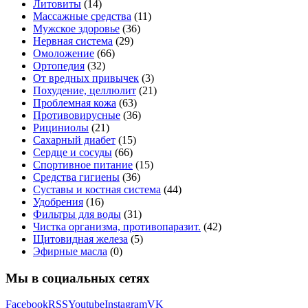
Литовиты
(14)
Массажные средства
(11)
Мужское здоровье
(36)
Нервная система
(29)
Омоложение
(66)
Ортопедия
(32)
От вредных привычек
(3)
Похудение, целлюлит
(21)
Проблемная кожа
(63)
Противовирусные
(36)
Рициниолы
(21)
Сахарный диабет
(15)
Сердце и сосуды
(66)
Спортивное питание
(15)
Средства гигиены
(36)
Суставы и костная система
(44)
Удобрения
(16)
Фильтры для воды
(31)
Чистка организма, противопаразит.
(42)
Щитовидная железа
(5)
Эфирные масла
(0)
Мы в социальных сетях
Facebook
RSS
Youtube
Instagram
VK