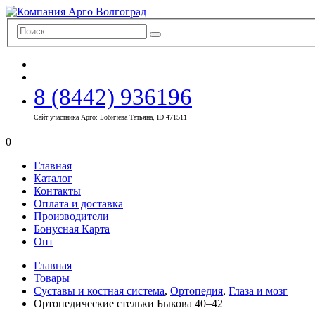
8 (8442) 936196
Сайт участника Арго: Бобичева Татьяна, ID 471511
0
Главная
Каталог
Контакты
Оплата и доставка
Производители
Бонусная Карта
Опт
Главная
Товары
Суставы и костная система
,
Ортопедия
,
Глаза и мозг
Ортопедические стельки Быкова 40–42