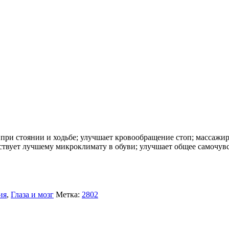
 при стоянии и ходьбе; улучшает кровообращение стоп; массаж
бствует лучшему микроклимату в обуви; улучшает общее самочув
ия
,
Глаза и мозг
Метка:
2802