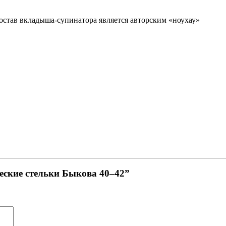
остав вкладыша-супинатора является авторским «ноу­хау»
еские стельки Быкова 40–42”