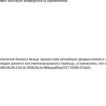
еляют высокую комфортность применения
ановления баланса между процессами резорбции (разрыхления) и
енщин раннего постменопаузального периода, установлено, что
689c0b28cf3d14c300828a3e38bbaaa89aaf167169f8c97da9}.