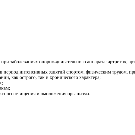
 при заболеваниях опорно-двигательного аппарата: артритах, артр
в период интенсивных занятий спортом, физическим трудом, пр
ий, как острого, так и хронического характера;
х;
екам;
ексного очищения и омоложения организма.