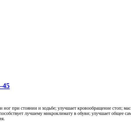
–45
ти ног при стоянии и ходьбе; улучшает кровообращение стоп; м
способствует лучшему микроклимату в обуви; улучшает общее са
ия.