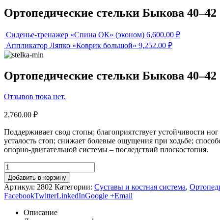
Ортопедические стельки Быкова 40–42
Cиденье-тренажер «Спина ОК» (эконом)
6,600.00
₽
Аппликатор Ляпко «Коврик большой»
9,252.00
₽
Ортопедические стельки Быкова 40–42
Отзывов пока нет.
2,760.00
₽
Поддерживает свод стопы; благоприятствует устойчивости ног
усталость стоп; снижает болевые ощущения при ходьбе; спосо
опорно-двигательной системы – последствий плоскостопия.
Добавить в корзину
Артикул:
2802
Категории:
Суставы и костная система
,
Ортопед
Facebook
Twitter
LinkedIn
Google +
Email
Описание