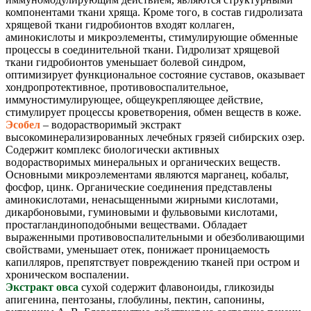
компонентами ткани хряща. Кроме того, в состав гидролизата
хрящевой ткани гидробионтов входят коллаген,
аминокислоты и микроэлементы, стимулирующие обменные
процессы в соединительной ткани. Гидролизат хрящевой
ткани гидробионтов уменьшает болевой синдром,
оптимизирует функциональное состояние суставов, оказывает
хондропротективное, противовоспалительное,
иммуностимулирующее, общеукрепляющее действие,
стимулирует процессы кроветворения, обмен веществ в коже.
Эсобел
– водорастворимый экстракт
высокоминерализированных лечебных грязей сибирских озер.
Содержит комплекс биологически активных
водорастворимых минеральных и органических веществ.
Основными микроэлементами являются марганец, кобальт,
фосфор, цинк. Органические соединения представлены
аминокислотами, ненасыщенными жирными кислотами,
дикарбоновыми, гуминовыми и фульвовыми кислотами,
простагландиноподобными веществами. Обладает
выраженными противовоспалительными и обезболивающими
свойствами, уменьшает отек, понижает проницаемость
капилляров, препятствует повреждению тканей при остром и
хроническом воспалении.
Экстракт овса
сухой содержит флавоноиды, гликозиды
апигенина, пентозаны, глобулины, пектин, сапонины,