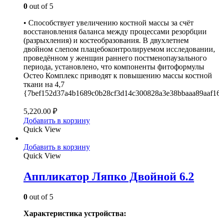
0
out of 5
• Способствует увеличению костной массы за счёт
восстановления баланса между процессами резорбции
(разрыхления) и костеобразования. В двухлетнем
двойном слепом плацебоконтролируемом исследовании,
проведённом у женщин раннего постменопаузального
периода, установлено, что компоненты фитоформулы
Остео Комплекс приводят к повышению массы костной
ткани на 4,7
{7bef152d37a4b1689c0b28cf3d14c300828a3e38bbaaa89aaf1
5,220.00
₽
Добавить в корзину
Quick View
Добавить в корзину
Quick View
Аппликатор Ляпко Двойной 6.2
0
out of 5
Характеристика устройства: