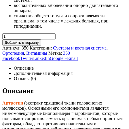
системы;
воспалительных заболеваний опорно-двигательного
аппарата;
снижения общего тонуса и сопротивляемости
организма, в том числе у лежачих больных, при
гиподинамии.
Добавить в корзину
Артикул:
350
Категории:
Суставы и костная система
,
Ортопедия
,
Витамины
Метка:
350
Facebook
Twitter
LinkedIn
Google +
Email
Описание
Дополнительная информация
Отзывы (0)
Описание
Артротин
(экстракт хрящевой ткани головоногих
моллюсков). Основными его компонентами являются
низкомолекулярные биополимеры гидробионтов, которые
повышают сопротивляемость организма к неблагоприятным
факторам, обладают противовоспалительным и
иммуномодулирующим действием, являются структурными