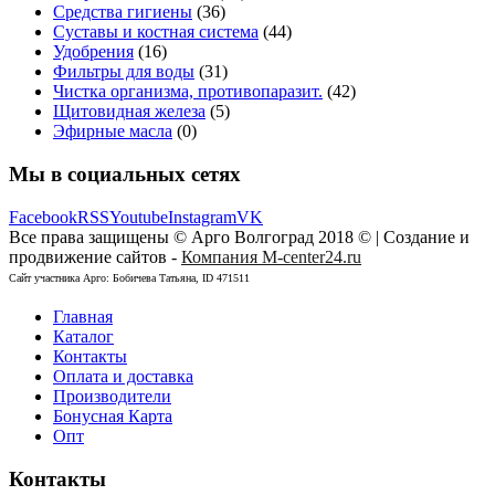
Средства гигиены
(36)
Суставы и костная система
(44)
Удобрения
(16)
Фильтры для воды
(31)
Чистка организма, противопаразит.
(42)
Щитовидная железа
(5)
Эфирные масла
(0)
Мы в социальных сетях
Facebook
RSS
Youtube
Instagram
VK
Все права защищены © Арго Волгоград 2018 © | Создание и
продвижение сайтов -
Компания M-center24.ru
Сайт участника Арго: Бобичева Татьяна, ID 471511
Главная
Каталог
Контакты
Оплата и доставка
Производители
Бонусная Карта
Опт
Контакты