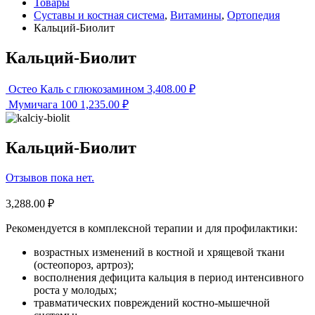
Товары
Суставы и костная система
,
Витамины
,
Ортопедия
Кальций-Биолит
Кальций-Биолит
Остео Каль с глюкозамином
3,408.00
₽
Мумичага 100
1,235.00
₽
Кальций-Биолит
Отзывов пока нет.
3,288.00
₽
Рекомендуется в комплексной терапии и для профилактики:
возрастных изменений в костной и хрящевой ткани
(остеопороз, артроз);
восполнения дефицита кальция в период интенсивного
роста у молодых;
травматических повреждений костно-мышечной