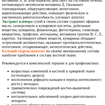
витамины А, В. Благоприятно действует на состояние печени,
оптимизирует метаболизм витамина Д. Оказывает
тонизирующее, общеукрепляющее, мочегонное,
жаропонижающее действие, повышает физическую и
умственную работоспособность, улучшает аппетит.
Экстракт клевера
сухой в своем составе содержит эфирное
масло, салициловую и кумаровую кислоты, дубильные
вещества, кумарины, флавоноиды, фитостерины, гликозиды
кверцетина, трифолин, антоцианы, витамины группы В, С, Е,
каротин. Активирует обмен веществ, кумарины обладают
эстрогенной активностью, оказывает противосклетотическое,
потогонное, отхаркивающее, антисептическое действие,
Кальций гидроксиапатит
по своему минеральному составу
наиболее приближен к составу костной ткани.
Рекомендуется в комплексной терапии и для профилактики:
возрастных изменений в костной и хрящевой ткани
(остеопороз, артроз);
восполнения дефицита кальция в период интенсивного
роста у молодых;
травматических повреждений костно-мышечной
системы;
воспалительных заболеваний опорно-двигательного
аппарата;
снижения общего тонуса и сопротивляемости