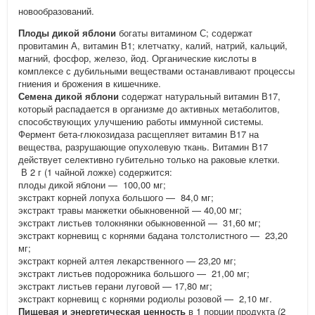
новообразований.
Плоды дикой яблони
богаты витамином С; содержат
провитамин А, витамин В1; клетчатку, калий, натрий, кальций,
магний, фосфор, железо, йод. Органические кислоты в
комплексе с дубильными веществами останавливают процессы
гниения и брожения в кишечнике.
Семена дикой яблони
содержат натуральный витамин В17,
который распадается в организме до активных метаболитов,
способствующих улучшению работы иммунной системы.
Фермент бета-глюкозидаза расщепляет витамин В17 на
вещества, разрушающие опухолевую ткань. Витамин В17
действует селективно губительно только на раковые клетки.
В 2 г (1 чайной ложке) содержится:
плоды дикой яблони — 100,00 мг;
экстракт корней лопуха большого — 84,0 мг;
экстракт травы манжетки обыкновенной — 40,00 мг;
экстракт листьев толокнянки обыкновенной — 31,60 мг;
экстракт корневищ с корнями бадана толстолистного — 23,20
мг;
экстракт корней алтея лекарственного — 23,20 мг;
экстракт листьев подорожника большого — 21,00 мг;
экстракт листьев герани луговой — 17,80 мг;
экстракт корневищ с корнями родиолы розовой — 2,10 мг.
Пищевая и энергетическая ценность
в 1 порции продукта (2