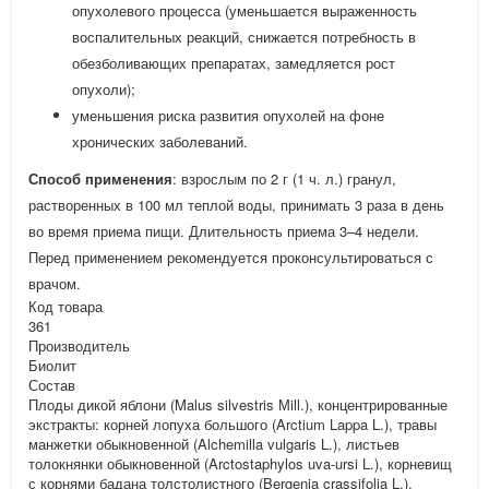
опухолевого процесса (уменьшается выраженность
воспалительных реакций, снижается потребность в
обезболивающих препаратах, замедляется рост
опухоли);
уменьшения риска развития опухолей на фоне
хронических заболеваний.
Способ применения
: взрослым по 2 г (1 ч. л.) гранул,
растворенных в 100 мл теплой воды, принимать 3 раза в день
во время приема пищи. Длительность приема 3–4 недели.
Перед применением рекомендуется проконсультироваться с
врачом.
Код товара
361
Производитель
Биолит
Состав
Плоды дикой яблони (Malus silvestris Мill.), концентрированные
экстракты: корней лопуха большого (Arctium Lappa L.), травы
манжетки обыкновенной (Alchemilla vulgaris L.), листьев
толокнянки обыкновенной (Arctostaphylos uva-ursi L.), корневищ
с корнями бадана толстолистного (Bergenia crassifolia L.),