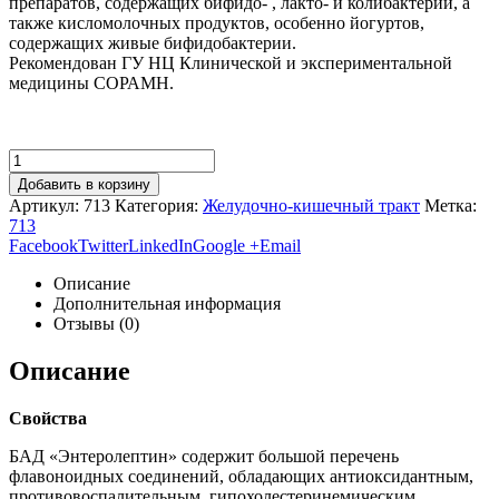
препаратов, содержащих бифидо- , лакто- и колибактерии, а
также кисломолочных продуктов, особенно йогуртов,
содержащих живые бифидобактерии.
Рекомендован ГУ НЦ Клинической и экспериментальной
медицины СОРАМН.
Добавить в корзину
Артикул:
713
Категория:
Желудочно-кишечный тракт
Метка:
713
Facebook
Twitter
LinkedIn
Google +
Email
Описание
Дополнительная информация
Отзывы (0)
Описание
Свойства
БАД «Энтеролептин» содержит большой перечень
флавоноидных соединений, обладающих антиоксидантным,
противовоспалительным, гипохолестеринемическим