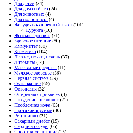
Для детей
(34)
Для дома и быта
(24)
Для животных
(4)
Для полости рта
(4)
Желудочно-кишечный тракт
(101)
Курунга
(10)
Женское здоровье
(71)
Здоровое питание
(50)
Иммунитет
(80)
Косметика
(104)
Легкие, почки, печень
(37)
Литовиты
(14)
Массажные средства
(11)
Мужское здоровье
(36)
Нервная система
(29)
Омоложение
(66)
Ортопедия
(32)
От вредных привычек
(3)
Похудение, целлюлит
(21)
Проблемная кожа
(63)
Противовирусные
(36)
Рициниолы
(21)
Сахарный диабет
(15)
Сердце и сосуды
(66)
Спортивное питание
(15)