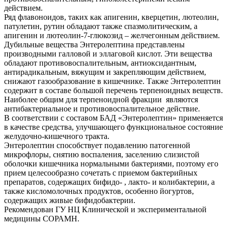
действием.
Ряд флавоноидов, таких как апигенин, кверцетин, лютеолин,
патулетин, рутин обладают также спазмолитическим, а
апигенин и лютеолин-7-глюкозид – желчегонным действием.
Дубильные вещества Энтеролептина представлены
производными галловой и эллаговой кислот. Эти вещества
обладают противовоспалительным, антиоксидантным,
антирадикальным, вяжущим и закрепляющим действием,
снижают газообразование в кишечнике. Также Энтеролептин
содержит в составе большой перечень терпеноидных веществ.
Наиболее общим для терпеноидной фракции являются
антибактериальное и противовоспалительное действие.
В соответствии с составом БАД «Энтеролептин» применяется
в качестве средства, улучшающего функциональное состояние
желудочно-кишечного тракта.
Энтеролептин способствует подавлению патогенной
микрофлоры, снятию воспаления, заселению слизистой
оболочки кишечника нормальными бактериями, поэтому его
прием целесообразно сочетать с приемом бактерийных
препаратов, содержащих бифидо- , лакто- и колибактерии, а
также кисломолочных продуктов, особенно йогуртов,
содержащих живые бифидобактерии.
Рекомендован ГУ НЦ Клинической и экспериментальной
медицины СОРАМН.