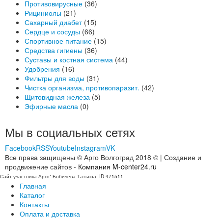
Противовирусные
(36)
Рициниолы
(21)
Сахарный диабет
(15)
Сердце и сосуды
(66)
Спортивное питание
(15)
Средства гигиены
(36)
Суставы и костная система
(44)
Удобрения
(16)
Фильтры для воды
(31)
Чистка организма, противопаразит.
(42)
Щитовидная железа
(5)
Эфирные масла
(0)
Мы в социальных сетях
Facebook
RSS
Youtube
Instagram
VK
Все права защищены © Арго Волгоград 2018 © | Создание и
продвижение сайтов -
Компания M-center24.ru
Сайт участника Арго: Бобичева Татьяна, ID 471511
Главная
Каталог
Контакты
Оплата и доставка