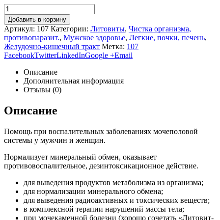
Добавить в корзину
Артикул:
107
Категории:
Литовиты
,
Чистка организма,
противопаразит.
,
Мужское здоровье
,
Легкие, почки, печень
,
Желудочно-кишечный тракт
Метка:
107
Facebook
Twitter
LinkedIn
Google +
Email
Описание
Дополнительная информация
Отзывы (0)
Описание
Помощь при воспалительных заболеваниях мочеполовой
системы у мужчин и женщин.
Нормализует минеральный обмен, оказывает
противовоспалительное, дезинтоксикационное действие.
для выведения продуктов метаболизма из организма;
для нормализации минерального обмена;
для выведения радиоактивных и токсических веществ;
в комплексной терапии нарушений массы тела;
при мочекаменной болезни (хорошо сочетать «Литовит-