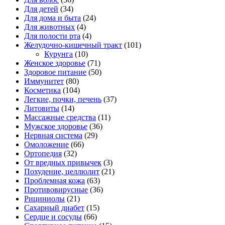
Для детей
(34)
Для дома и быта
(24)
Для животных
(4)
Для полости рта
(4)
Желудочно-кишечный тракт
(101)
Курунга
(10)
Женское здоровье
(71)
Здоровое питание
(50)
Иммунитет
(80)
Косметика
(104)
Легкие, почки, печень
(37)
Литовиты
(14)
Массажные средства
(11)
Мужское здоровье
(36)
Нервная система
(29)
Омоложение
(66)
Ортопедия
(32)
От вредных привычек
(3)
Похудение, целлюлит
(21)
Проблемная кожа
(63)
Противовирусные
(36)
Рициниолы
(21)
Сахарный диабет
(15)
Сердце и сосуды
(66)