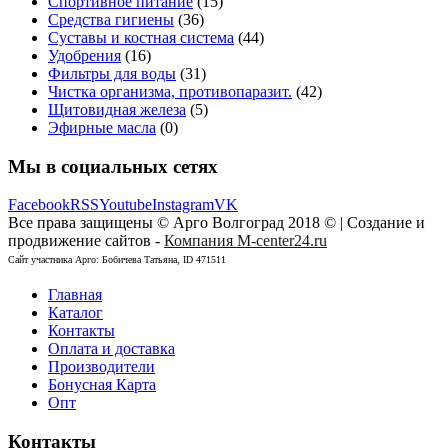
Спортивное питание
(15)
Средства гигиены
(36)
Суставы и костная система
(44)
Удобрения
(16)
Фильтры для воды
(31)
Чистка организма, противопаразит.
(42)
Щитовидная железа
(5)
Эфирные масла
(0)
Мы в социальных сетях
Facebook
RSS
Youtube
Instagram
VK
Все права защищены © Арго Волгоград 2018 © | Создание и
продвижение сайтов -
Компания M-center24.ru
Сайт участника Арго: Бобичева Татьяна, ID 471511
Главная
Каталог
Контакты
Оплата и доставка
Производители
Бонусная Карта
Опт
Контакты