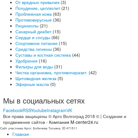
От вредных привычек
(3)
Похудение, целлюлит
(21)
Проблемная кожа
(63)
Противовирусные
(36)
Рициниолы
(21)
Сахарный диабет
(15)
Сердце и сосуды
(66)
Спортивное питание
(15)
Средства гигиены
(36)
Суставы и костная система
(44)
Удобрения
(16)
Фильтры для воды
(31)
Чистка организма, противопаразит.
(42)
Щитовидная железа
(5)
Эфирные масла
(0)
Мы в социальных сетях
Facebook
RSS
Youtube
Instagram
VK
Все права защищены © Арго Волгоград 2018 © | Создание и
продвижение сайтов -
Компания M-center24.ru
Сайт участника Арго: Бобичева Татьяна, ID 471511
Главная