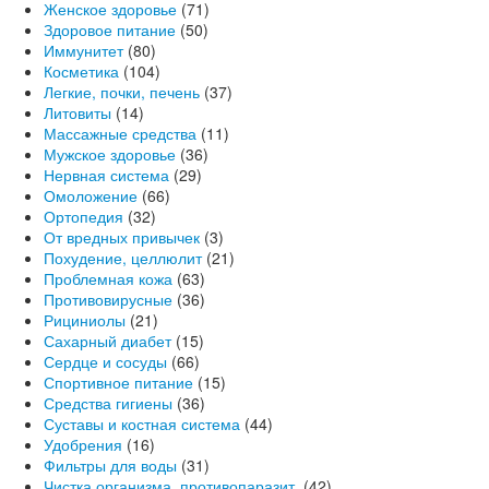
Женское здоровье
(71)
Здоровое питание
(50)
Иммунитет
(80)
Косметика
(104)
Легкие, почки, печень
(37)
Литовиты
(14)
Массажные средства
(11)
Мужское здоровье
(36)
Нервная система
(29)
Омоложение
(66)
Ортопедия
(32)
От вредных привычек
(3)
Похудение, целлюлит
(21)
Проблемная кожа
(63)
Противовирусные
(36)
Рициниолы
(21)
Сахарный диабет
(15)
Сердце и сосуды
(66)
Спортивное питание
(15)
Средства гигиены
(36)
Суставы и костная система
(44)
Удобрения
(16)
Фильтры для воды
(31)
Чистка организма, противопаразит.
(42)