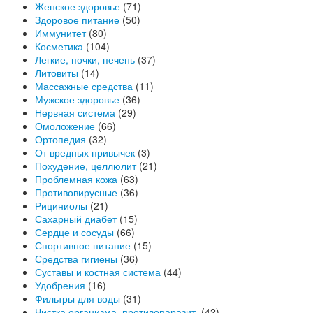
Женское здоровье
(71)
Здоровое питание
(50)
Иммунитет
(80)
Косметика
(104)
Легкие, почки, печень
(37)
Литовиты
(14)
Массажные средства
(11)
Мужское здоровье
(36)
Нервная система
(29)
Омоложение
(66)
Ортопедия
(32)
От вредных привычек
(3)
Похудение, целлюлит
(21)
Проблемная кожа
(63)
Противовирусные
(36)
Рициниолы
(21)
Сахарный диабет
(15)
Сердце и сосуды
(66)
Спортивное питание
(15)
Средства гигиены
(36)
Суставы и костная система
(44)
Удобрения
(16)
Фильтры для воды
(31)
Чистка организма, противопаразит.
(42)