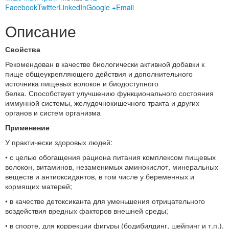
Facebook
Twitter
LinkedIn
Google +
Email
Описание
Свойства
Рекомендован в качестве биологически активной добавки к
пище общеукрепляющего действия и дополнительного
источника пищевых волокон и биодоступного
белка. Способствует улучшению функционального состояния
иммунной системы, желудочно­кишечного тракта и других
органов и систем организма
Применение
У практически здоровых людей:
• с целью обогащения рациона питания комплексом пищевых
волокон, витаминов, незаменимых аминокислот, минеральных
веществ и антиоксидантов, в том числе у беременных и
кормящих матерей;
• в качестве детоксиканта для уменьшения отрицательного
воздействия вредных факторов внешней среды;
• в спорте, для коррекции фигуры (бодибилдинг, шейпинг и т.п.).